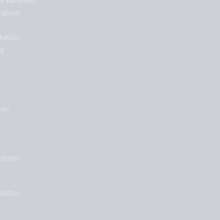
le køretøjer
atorer
kation
g
ron
sleder
rmation