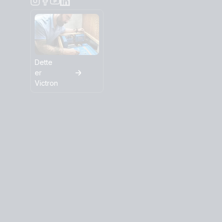
Dette
er
Victron