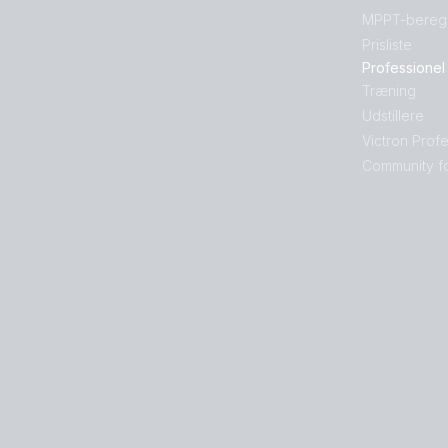
MPPT-bereg
Prisliste
Professionel
Træning
Udstillere
Victron Prof
Community f