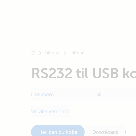
For
eksempel
Tilbehør
Tilbehør
SmartSolar
Multiplus-
RS232 til USB k
II
Orion
XS
Læs mere
SmartShunt
Vis alle versioner
Her kan du købe
Downloads