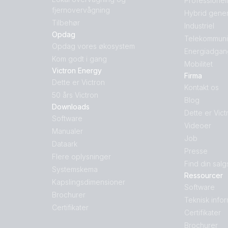
Professionel
fjernovervågning
Hybrid gener
Tilbehør
Industriel
Opdag
Telekommuni
Opdag vores økosystem
Energiadgan
Kom godt i gang
Mobilitet
Victron Energy
Firma
Dette er Victron
Kontakt os
50 års Victron
Blog
Downloads
Dette er Vict
Software
Videoer
Manualer
Job
Dataark
Presse
Flere oplysninger
Find din salg
Systemskema
Ressourcer
Kapslingsdimensioner
Software
Brochurer
Teknisk info
Certifikater
Certifikater
Brochurer