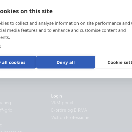
ookies on this site
Support
kies to collect and analyse information on site performance and 
cial media features and to enhance and customise content and
Tjek vores supportressourcer eller kontakt din
ents.
originale forhandler for dedikeret support,
e
reparationer eller garantianmodninger.
 all cookies
Deny all
Cookie set
Support
Login
varing
VRM-portal
f-grid
E-ordre og E-RMA
Victron Professionel
jer