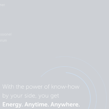
ner
essionel
orum