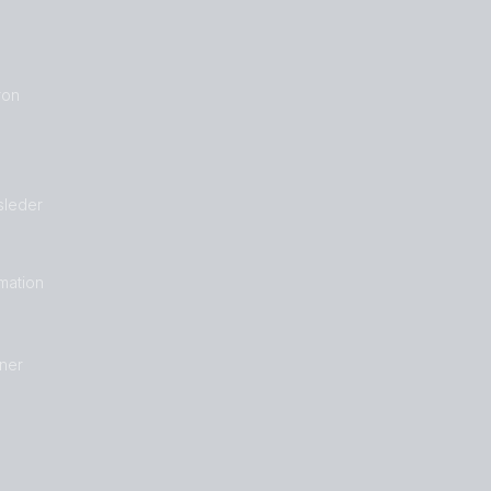
ron
sleder
rmation
ner