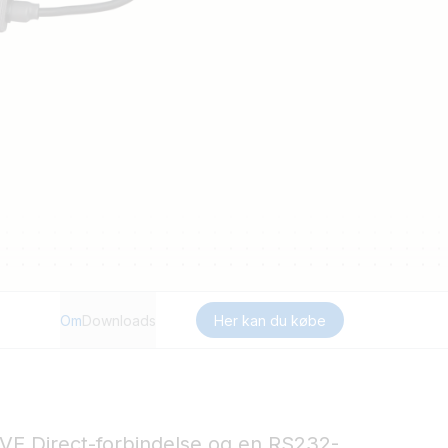
Om
Downloads
Her kan du købe
VE.Direct-forbindelse og en RS232-