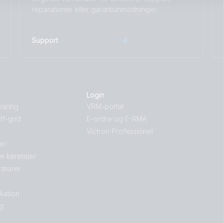
reparationer eller garantianmodninger.
Support
Login
varing
VRM-portal
f-grid
E-ordre og E-RMA
Victron Professionel
jer
le køretøjer
atorer
kation
g