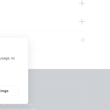
ces
usage, to
tings
Garanti
Læs mere om vores
brancheførende 5-års