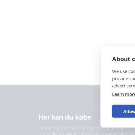
About c
We use coo
provide so
advertisem
Learn mor
Allow
Her kan du købe
Har du brug for råd? Vores højtuddannede
forhandlere hjælper gerne med spørgsmål, små