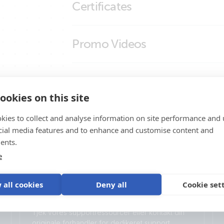
Certificates
Certificate Safety IEC 60335-1 - 19 interfa
Promo Videos
Declaration of Conformity - Interfaces
ISO9001 certificate
Brand video
Produkt support
ookies on this site
kies to collect and analyse information on site performance and 
cial media features and to enhance and customise content and
ents.
e
 all cookies
Deny all
Cookie set
Support
Tjek vores supportressourcer eller kontakt din
originale forhandler for dedikeret support,