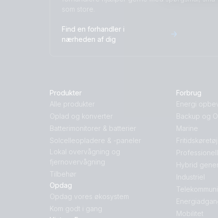
som store.
Find en forhandler i
nærheden af dig
Produkter
Forbrug
Alle produkter
Energi opbe
Oplad og konverter
Backup og Of
Batterimonitorer & batterier
Marine
Solcelleopladere & -paneler
Fritidskøretø
Lokal overvågning og
Professionel
fjernovervågning
Hybrid gener
Tilbehør
Industriel
Opdag
Telekommuni
Opdag vores økosystem
Energiadgan
Kom godt i gang
Mobilitet