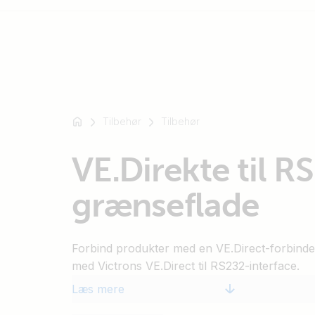
For
eksempel
Tilbehør
Tilbehør
SmartSolar
Multiplus-
VE.Direkte til R
II
Orion
grænseflade
XS
SmartShunt
Forbind produkter med en VE.Direct-forbinde
med Victrons VE.Direct til RS232-interface.
Læs mere