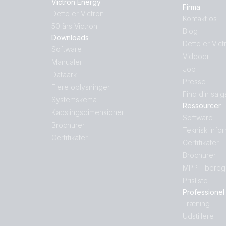
Victron Energy
Firma
Dette er Victron
Kontakt os
50 års Victron
Blog
Downloads
Dette er Vict
Software
Videoer
Manualer
Job
Dataark
Presse
Flere oplysninger
Find din salg
Systemskema
Ressourcer
Kapslingsdimensioner
Software
Brochurer
Teknisk info
Certifikater
Certifikater
Brochurer
MPPT-bereg
Prisliste
Professionel
Træning
Udstillere