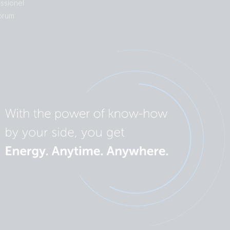
essionel
orum