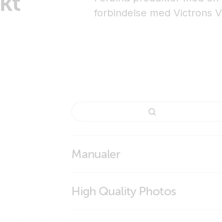
kt
forbindelse med Victrons VE
Manualer
High Quality Photos
VE.Direct to RS232 interface