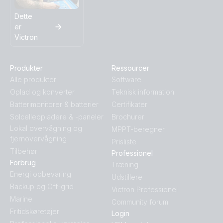
Dette
er
Victron
Produkter
Ressourcer
Alle produkter
Software
Oplad og konverter
Teknisk information
Batterimonitorer & batterier
Certifikater
Solcelleopladere & -paneler
Brochurer
Lokal overvågning og
MPPT-beregner
fjernovervågning
Prisliste
Tilbehør
Professionel
Forbrug
Træning
Energi opbevaring
Udstillere
Backup og Off-grid
Victron Professionel
Marine
Community forum
Fritidskøretøjer
Login