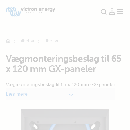
Tilbehør
Tilbehør
Vægmonteringsbeslag til 65
For
x 120 mm GX-paneler
eksempel
SmartSolar
Multiplus-
Vægmonteringsbeslag til 65 x 120 mm GX-paneler
II
Læs mere
Orion
XS
SmartShunt