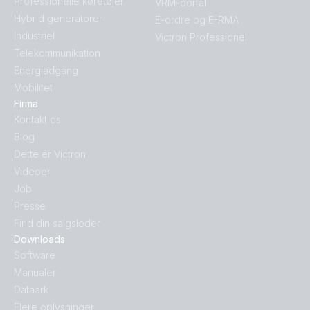
Professionelle køretøjer
VRM-portal
Hybrid generatorer
E-ordre og E-RMA
Industriel
Victron Professionel
Telekommunikation
Energiadgang
Mobilitet
Firma
Kontakt os
Blog
Dette er Victron
Videoer
Job
Presse
Find din salgsleder
Downloads
Software
Manualer
Dataark
Flere oplysninger