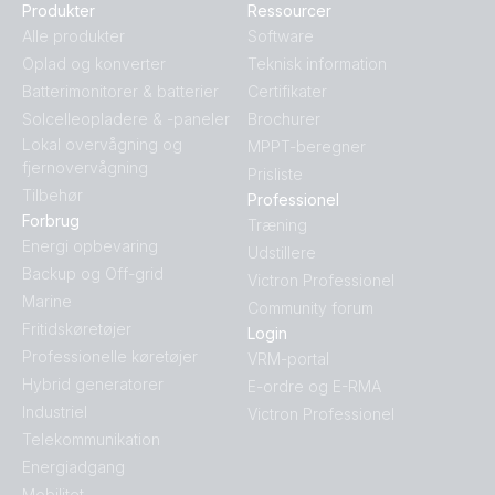
Produkter
Ressourcer
Alle produkter
Software
Oplad og konverter
Teknisk information
Batterimonitorer & batterier
Certifikater
Solcelleopladere & -paneler
Brochurer
Lokal overvågning og
MPPT-beregner
fjernovervågning
Prisliste
Tilbehør
Professionel
Forbrug
Træning
Energi opbevaring
Udstillere
Backup og Off-grid
Victron Professionel
Marine
Community forum
Fritidskøretøjer
Login
Professionelle køretøjer
VRM-portal
Hybrid generatorer
E-ordre og E-RMA
Industriel
Victron Professionel
Telekommunikation
Energiadgang
Mobilitet