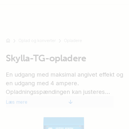
Oplad og konverter
Opladere
For
eksempel
SmartSolar
Skylla-TG-opladere
Multiplus-
II
En udgang med maksimal angivet effekt og
Orion
en udgang med 4 ampere.
XS
Opladningsspændingen kan justeres
SmartShunt
præcist til at passe til alle batterisystemer.
Læs mere
Opladerens indgangsspænding er 230 V
ved 50/60 Hz. Opladningsspændingen kan
måles direkte på batteriterminalerne for at