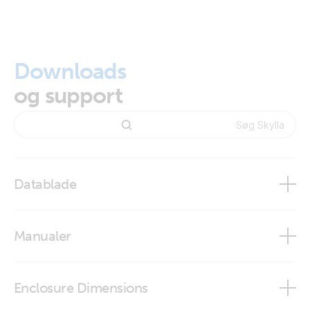
Downloads
og support
Datablade
Skylla-i Battery Charger 24V
Manualer
CANUSB - VE.Can to USB interface
Enclosure Dimensions
Skylla-i