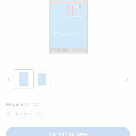
modeller
NMEA 2000
-forbindelse
CAN-bus
PowerControl: indstil den maksimale landstrøm
Fjernstyring
Li-ion (LiFePo4) klar
Modeller:
24 Volt
Vis alle versioner
Her kan du købe