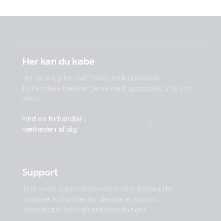
Her kan du købe
Har du brug for råd? Vores højtuddannede
forhandlere hjælper gerne med spørgsmål, små som
store.
Find en forhandler i
nærheden af dig
Support
Tjek vores supportressourcer eller kontakt din
originale forhandler for dedikeret support,
reparationer eller garantianmodninger.