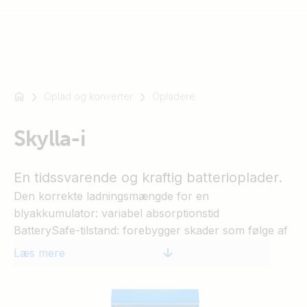
Oplad og konverter
Opladere
For
eksempel
SmartSolar
Skylla-i
Multiplus-
II
En tidssvarende og kraftig batterioplader.
Orion
Den korrekte ladningsmængde for en
XS
blyakkumulator: variabel absorptionstid
SmartShunt
BatterySafe-tilstand: forebygger skader som følge af
overdreven gasning
Læs mere
Opbevaringstilstand: mindre vedligeholdelse og
ældning, når batteriet ikke er i brug
Mindre og lettere sammenlignet med tilsvarende