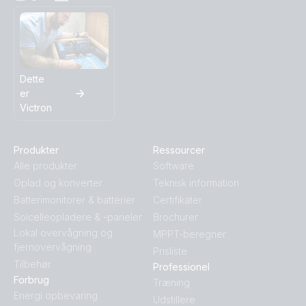
Dette
er
Victron
Produkter
Ressourcer
Alle produkter
Software
Oplad og konverter
Teknisk information
Batterimonitorer & batterier
Certifikater
Solcelleopladere & -paneler
Brochurer
Lokal overvågning og
MPPT-beregner
fjernovervågning
Prisliste
Tilbehør
Professionel
Forbrug
Træning
Energi opbevaring
Udstillere