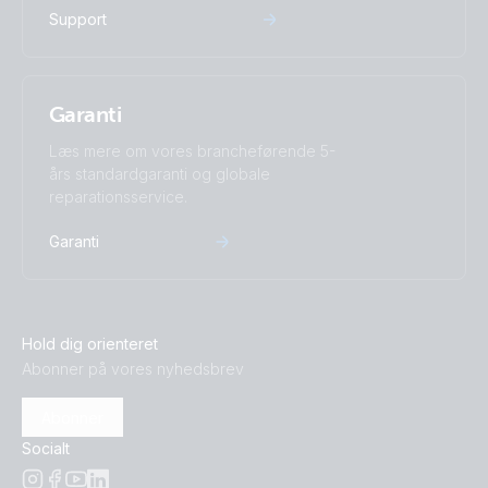
Support
Garanti
Læs mere om vores brancheførende 5-
års standardgaranti og globale
reparationsservice.
Garanti
Hold dig orienteret
Abonner på vores nyhedsbrev
Abonner
Socialt