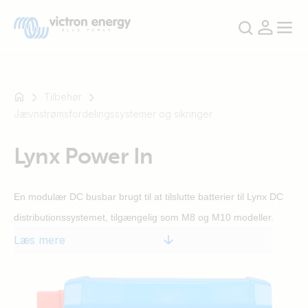
Tilbehør
Jævnstrømsfordelingssystemer og sikringer
For
Lynx Power In
eksempel
SmartSolar
Multiplus-
En modulær DC busbar brugt til at tilslutte batterier til Lynx DC
II
distributionssystemet, tilgængelig som M8 og M10 modeller.
Orion
Læs mere
XS
SmartShunt