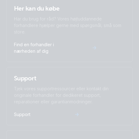
Lynx Power In (M8) (left)
Her kan du købe
Har du brug for råd? Vores højtuddannede
Lynx Power In (M8) (right)
forhandlere hjælper gerne med spørgsmål, små som
store.
Lynx Power In (M8) (top open)
Find en forhandler i
nærheden af dig
Lynx Power In (M8) (top open1)
Lynx Power In (M8) (top)
Support
Tjek vores supportressourcer eller kontakt din
originale forhandler for dedikeret support,
reparationer eller garantianmodninger.
Support