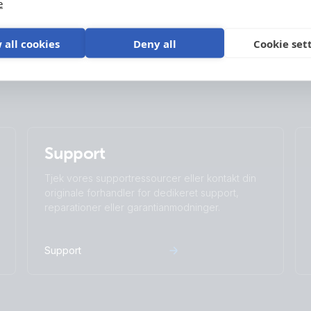
e
 all cookies
Deny all
Cookie set
Support
Tjek vores supportressourcer eller kontakt din
originale forhandler for dedikeret support,
reparationer eller garantianmodninger.
Support