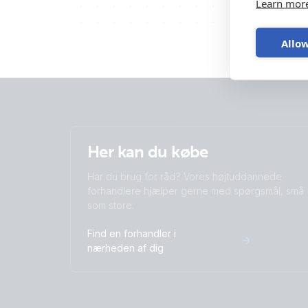
Learn mor
Allow
Her kan du købe
Har du brug for råd? Vores højtuddannede
forhandlere hjælper gerne med spørgsmål, små
som store.
Find en forhandler i
nærheden af dig