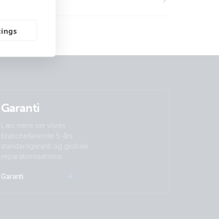
tings
Garanti
Læs mere om vores
brancheførende 5-års
standardgaranti og globale
reparationsservice.
Garanti