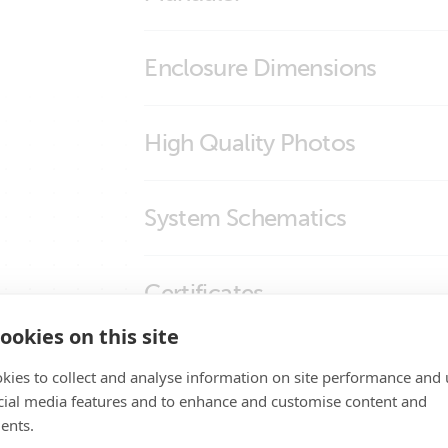
Digital Multi Control
Enclosure Dimensions
Digital Multi Control 200/200A
High Quality Photos
Digital Multi Control Panel (front)
System Schematics
US-Van Drawing MultiPlus 3kVA 120VAC 1
Certificates
Distributor SBP-100 MPPT 100/50 SmartS
US-Van Drawing MultiPlus II 3kVA 120VA
ookies on this site
Distributor Cerbo GX touch-50 SBP-100 
Certificate Automotive ECE R10-6 - Digita
Promo Videos
Van-Motorhome Manual & Drawing 3 monito
kies to collect and analyse information on site performance and 
Declaration of Conformity - Remote Panel
50Hz Li SuperPack NG
cial media features and to enhance and customise content and
ISO9001 certificate
ents.
Brand video
Produkt support