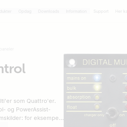
dukter
Opdag
Downloads
Information
Support
Her k
 paneler
ntrol
lti'er som Quattro'er.
rol- og PowerAssist-
mskilder: for eksempel
nterval: op til 200 A.