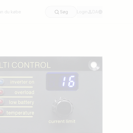
an du købe
Søg
Login
DA