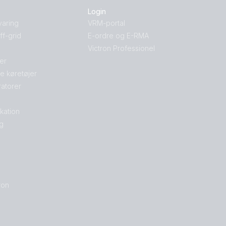
Login
varing
VRM-portal
f-grid
E-ordre og E-RMA
Victron Professionel
jer
le køretøjer
atorer
kation
g
ron