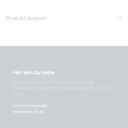
ISO9001 certificate
BlueSolar Polycrystalline Panel (left)
Brochure - Off-grid, back-up and island systems
Produkt support
BlueSolar Polycrystalline Panel (right)
Brochure Marine
Her kan du købe
Har du brug for råd? Vores højtuddannede
forhandlere hjælper gerne med spørgsmål, små som
store.
Find en forhandler i
nærheden af dig