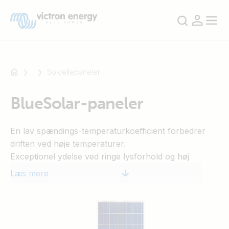
Solcellepaneler
BlueSolar-paneler
For
eksempel
En lav spændings-temperaturkoefficient forbedrer
SmartSolar
driften ved høje temperaturer.
Multiplus-
Exceptionel ydelse ved ringe lysforhold og høj
II
lysfølsomhed over hele solspektret.
Orion
Læs mere
25 års begrænset garanti på udgangseffekt og ydelse.
XS
5 års begrænset garanti på materialer og udførelse.
SmartShunt
En forseglet, vandtæt, multifunktionel koblingsboks
giver et højt sikkerhedsniveau.