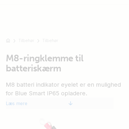
Tilbehør
Tilbehør
For
eksempel
SmartSolar
M8-ringklemme til
Multiplus-
batteriskærm
II
Orion
M8 batteri indikator eyelet er en mulighed
XS
SmartShunt
for Blue Smart IP65 opladere.
Læs mere