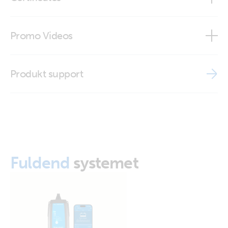
Battery Indicator Eyelet M8 (30A ATO fuse)
(connected)
ISO9001 certificate
Promo Videos
Battery Indicator Eyelet M8_close-up)
Brand video
Produkt support
Fuldend
systemet