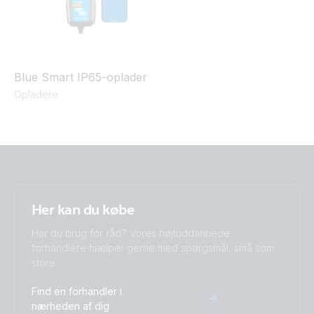
Blue Smart IP65-oplader
Opladere
Her kan du købe
Har du brug for råd? Vores højtuddannede
forhandlere hjælper gerne med spørgsmål, små som
store.
Find en forhandler i
nærheden af dig