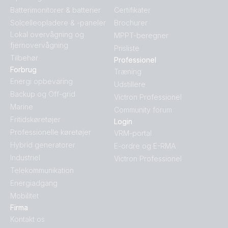
Batterimonitorer & batterier
Certifikater
Solcelleopladere & -paneler
Brochurer
Lokal overvågning og
MPPT-beregner
fjernovervågning
Prisliste
Tilbehør
Professionel
Forbrug
Træning
Energi opbevaring
Udstillere
Backup og Off-grid
Victron Professionel
Marine
Community forum
Fritidskøretøjer
Login
Professionelle køretøjer
VRM-portal
Hybrid generatorer
E-ordre og E-RMA
Industriel
Victron Professionel
Telekommunikation
Energiadgang
Mobilitet
Firma
Kontakt os