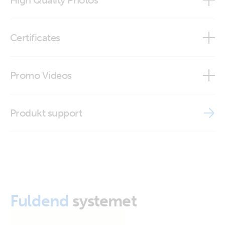
High Quality Photos
MagCode Power Clip (back 2)
Certificates
MagCode Power Clip (back)
ISO9001 certificate
Promo Videos
MagCode Power Clip (front 2)
Brand video
MagCode Power Clip (front-angle)
Produkt support
MagCode Power Clip (front)
MagCode Power Clip (top)
Fuldend
systemet