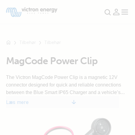
Tilbehør
Tilbehør
MagCode Power Clip
For
eksempel
SmartSolar
The Victron MagCode Power Clip is a magnetic 12V
Multiplus-
connector designed for quick and reliable connections
II
between the Blue Smart IP65 Charger and a vehicle’s
Orion
power inlet. It has a 30A ATO fuse and is rated for use up
Læs mere
XS
to 15A.
SmartShunt