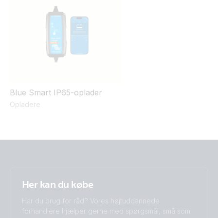
Blue Smart IP65-oplader
Opladere
Her kan du købe
Har du brug for råd? Vores højtuddannede
forhandlere hjælper gerne med spørgsmål, små som