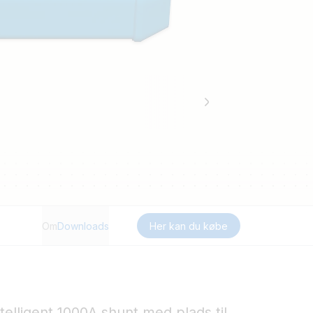
Om
Downloads
Her kan du købe
elligent 1000A shunt med plads til