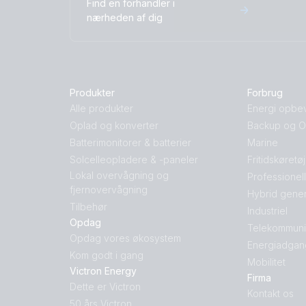
Find en forhandler i
nærheden af dig
Produkter
Forbrug
Alle produkter
Energi opbe
Oplad og konverter
Backup og Of
Batterimonitorer & batterier
Marine
Solcelleopladere & -paneler
Fritidskøretø
Lokal overvågning og
Professionel
fjernovervågning
Hybrid gener
Tilbehør
Industriel
Opdag
Telekommuni
Opdag vores økosystem
Energiadgan
Kom godt i gang
Mobilitet
Victron Energy
Firma
Dette er Victron
Kontakt os
50 års Victron