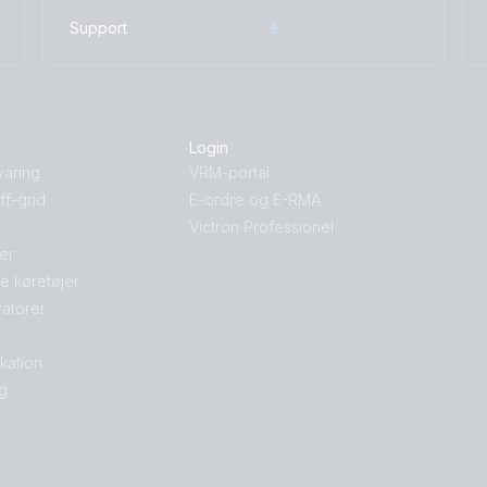
Support
Login
varing
VRM-portal
f-grid
E-ordre og E-RMA
Victron Professionel
jer
le køretøjer
atorer
kation
g