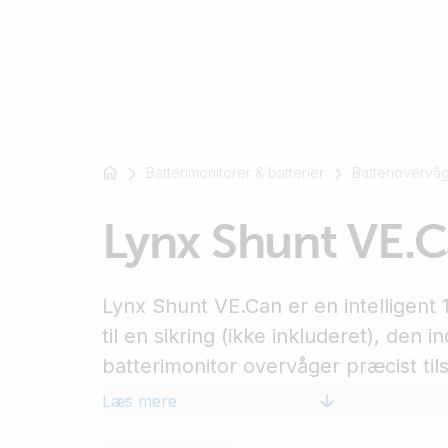
For
eksempel
Batterimonitorer & batterier
Batteriovervå
SmartSolar
Multiplus-
Lynx Shunt VE.
II
Orion
XS
Lynx Shunt VE.Can er en intelligent
SmartShunt
til en sikring (ikke inkluderet), den
batterimonitor overvåger præcist tils
Brug en GX-enhed (f.eks. Cerbo GX) 
Læs mere
informationen. En del af Lynx forde