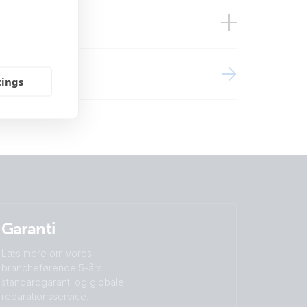
se)
tings
Garanti
Læs mere om vores
brancheførende 5-års
standardgaranti og globale
reparationsservice.