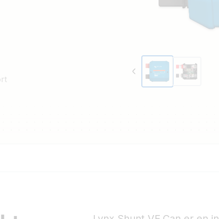
rt
Lynx Shunt VE.Can er en int