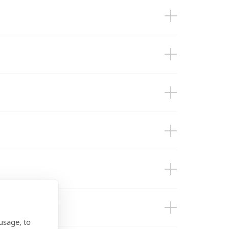
roducts
)
bution
usage, to