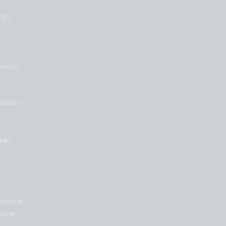
ron
sleder
rmation
ner
essionel
orum