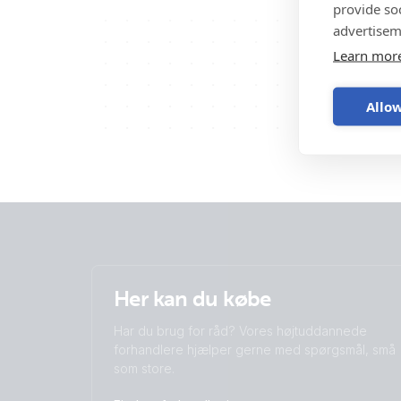
provide so
advertisem
Learn mor
Allow
Her kan du købe
Har du brug for råd? Vores højtuddannede
forhandlere hjælper gerne med spørgsmål, små
som store.