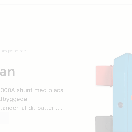
gningsenheder
Can
 1000A shunt med plads
 indbyggede
tanden af dit batteri.
til at læse
lingsystemmodulet.