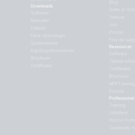
Blog
Downloads
Dette er Vict
Software
Videoer
Manualer
Job
Dataark
Presse
Flere oplysninger
Find din salg
Systemskema
Ressourcer
Kapslingsdimensioner
Software
Brochurer
Teknisk info
Certifikater
Certifikater
Brochurer
MPPT-bereg
Prisliste
Professionel
Træning
Udstillere
Victron Prof
Community f