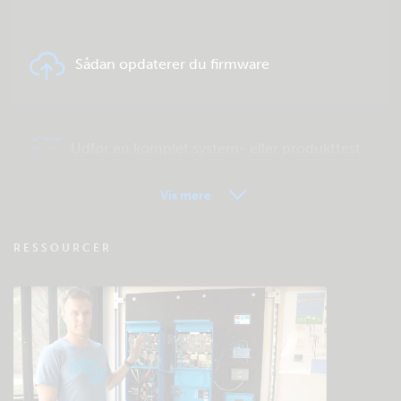
Sådan opdaterer du firmware
Udfør en komplet system- eller produkttest
Vis mere
VRM - Ofte stillede spørgsmål om
RESSOURCER
fjernovervågning
Tjek fællesskabets videnbase