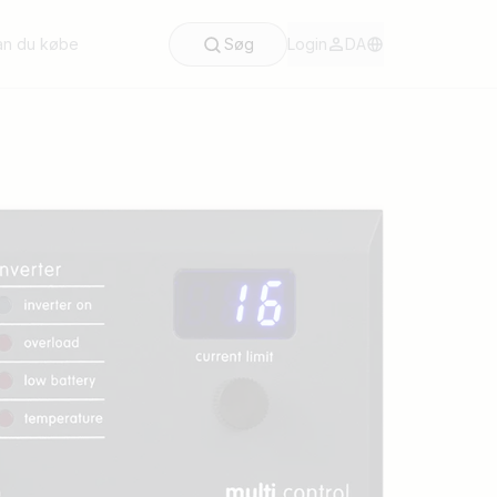
an du købe
Søg
Login
DA