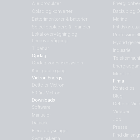
Alle produkter
Energi opbe
Oplad og konverter
Backup og Of
Batterimonitorer & batterier
Marine
Solcelleopladere & -paneler
Fritidskøretø
Lokal overvågning og
Professionel
fjernovervågning
Hybrid gener
Tilbehør
Industriel
Opdag
Telekommuni
Opdag vores økosystem
Energiadgan
Kom godt i gang
Mobilitet
Victron Energy
Firma
Dette er Victron
Kontakt os
50 års Victron
Blog
Downloads
Dette er Vict
Software
Videoer
Manualer
Job
Dataark
Presse
Flere oplysninger
Find din salg
Systemskema