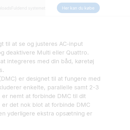
loads
Fuldend systemet
Her kan du købe
gt til at se og justeres AC-input
og deaktivere Multi eller Quattro.
 at integreres med din båd, køretøj
s.
 (DMC) er designet til at fungere med
kluderer enkelte, parallelle samt 2-3
 er nemt at forbinde DMC til dit
de er det nok blot at forbinde DMC
en yderligere ekstra opsætning er