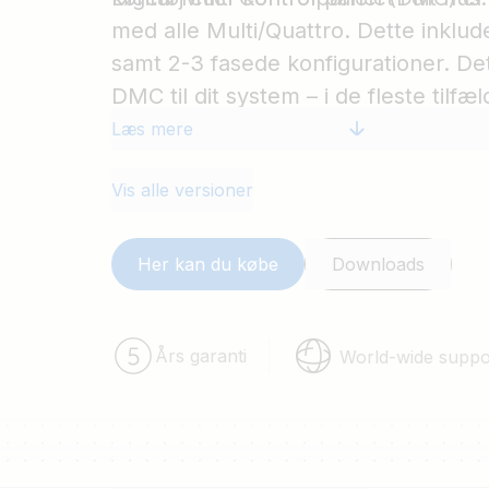
med alle Multi/Quattro. Dette inklude
samt 2-3 fasede konfigurationer. De
DMC til dit system – i de fleste tilfæ
forbinde DMC med et RJ45-kabel, og
Læs mere
ekstra opsætning er påkrævet.
Vis alle versioner
Her kan du købe
Downloads
Års garanti
World-wide suppo