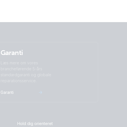
Garanti
Læs mere om vores
brancheførende 5-års
standardgaranti og globale
reparationsservice.
Garanti
Hold dig orienteret