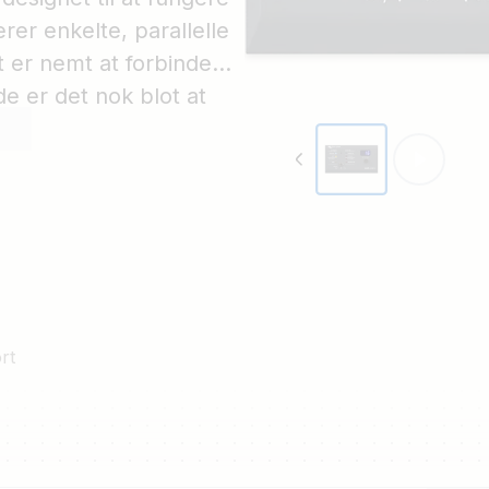
rer enkelte, parallelle
t er nemt at forbinde
lde er det nok blot at
 ingen yderligere
rt