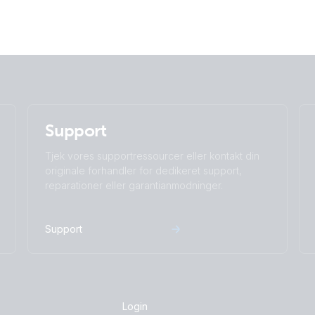
Support
Tjek vores supportressourcer eller kontakt din
originale forhandler for dedikeret support,
reparationer eller garantianmodninger.
Support
Login