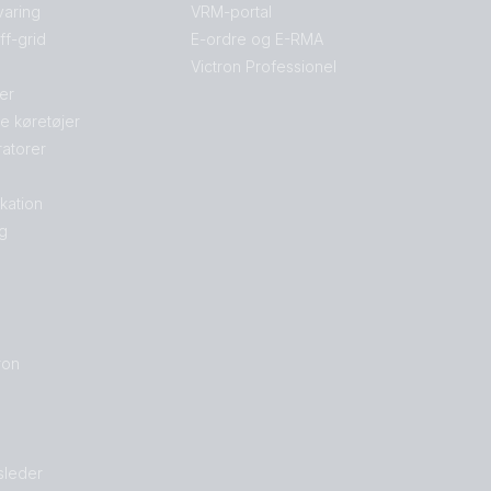
varing
VRM-portal
f-grid
E-ordre og E-RMA
Victron Professionel
jer
le køretøjer
atorer
kation
g
ron
sleder