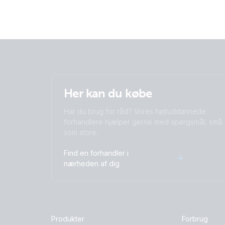
Her kan du købe
Har du brug for råd? Vores højtuddannede
forhandlere hjælper gerne med spørgsmål, små
som store.
Find en forhandler i
nærheden af dig
Produkter
Forbrug