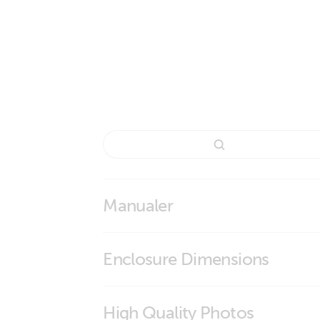
Manualer
Digital Multi Control GX
Enclosure Dimensions
Instruction installation Box GX
Plastic panel for DMC000200000R Digital
High Quality Photos