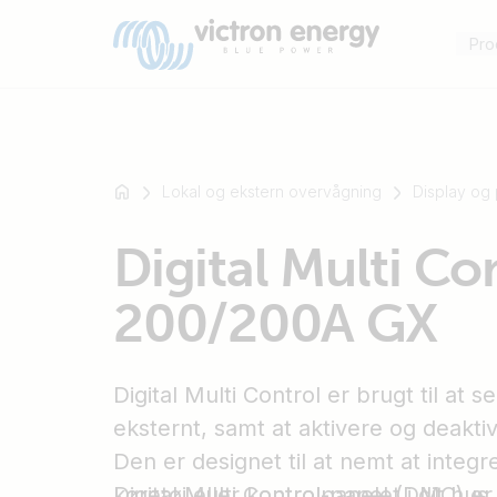
Pro
Lokal og ekstern overvågning
Display og
For
Digital Multi Co
eksempel
SmartSolar
200/200A GX
Multiplus-
II
Orion
Digital Multi Control er brugt til at 
XS
SmartShunt
eksternt, samt at aktivere og deaktiv
Den er designet til at nemt at integ
køretøj eller kontrolpanelet i dit hus.
Digital Multi Control-panel (DMC) er 