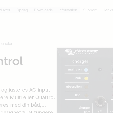
dukter
Opdag
Downloads
Information
Support
Her k
 paneler
ntrol
se og justeres AC-input
ere Multi eller Quattro.
reres med din båd,
designet til at fungere