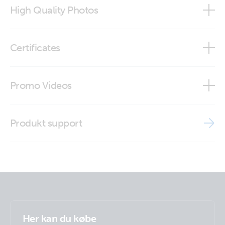
High Quality Photos
SmartSolar Control display
Certificates
SmartSolar Control display (back)
Declaration of Conformity - SmartSolar MPPT Charge
Promo Videos
Controllers
ISO9001 certificate
Brand video
Produkt support
VictronConnect
Her kan du købe