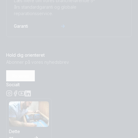
Læs mere om vores brancheførende 5-
års standardgaranti og globale
reparationsservice.
Garanti
Hold dig orienteret
Abonner på vores nyhedsbrev
Abonner
Socialt
Dette
er