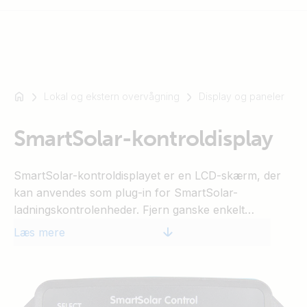
Lokal og ekstern overvågning
Display og paneler
For
eksempel
SmartSolar
SmartSolar-kontroldisplay
Multiplus-
II
SmartSolar-kontroldisplayet er en LCD-skærm, der
Orion
kan anvendes som plug-in for SmartSolar-
XS
ladningskontrolenheder. Fjern ganske enkelt
SmartShunt
gummiforseglingen, der beskytter stikket på forsiden
Læs mere
af enheden, og tilslut skærmen.