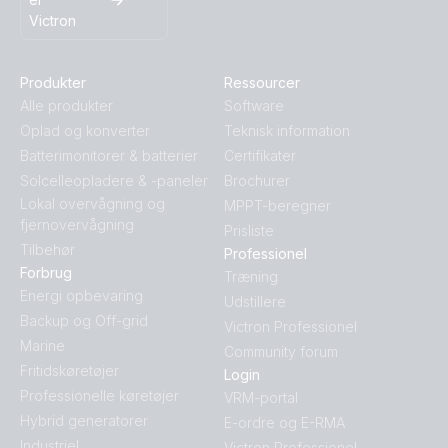
Victron
Produkter
Ressourcer
Alle produkter
Software
Oplad og konverter
Teknisk information
Batterimonitorer & batterier
Certifikater
Solcelleopladere & -paneler
Brochurer
Lokal overvågning og
MPPT-beregner
fjernovervågning
Prisliste
Tilbehør
Professionel
Forbrug
Træning
Energi opbevaring
Udstillere
Backup og Off-grid
Victron Professionel
Marine
Community forum
Fritidskøretøjer
Login
Professionelle køretøjer
VRM-portal
Hybrid generatorer
E-ordre og E-RMA
Industriel
Victron Professionel