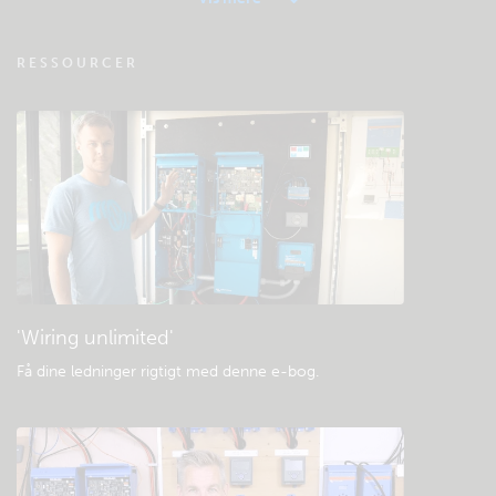
VRM - Ofte stillede spørgsmål om
RESSOURCER
fjernovervågning
Tjek fællesskabets videnbase
Generelle downloads og dokumentation
'Wiring unlimited'
Få dine ledninger rigtigt med denne e-bog
.