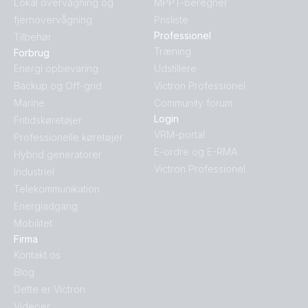
Lokal overvågning og
MPPT-beregner
fjernovervågning
Prisliste
Professionel
Tilbehør
Træning
Forbrug
Energi opbevaring
Udstillere
Backup og Off-grid
Victron Professionel
Marine
Community forum
Login
Fritidskøretøjer
VRM-portal
Professionelle køretøjer
E-ordre og E-RMA
Hybrid generatorer
Victron Professionel
Industriel
Telekommunikation
Energiadgang
Mobilitet
Firma
Kontakt os
Blog
Dette er Victron
Videoer