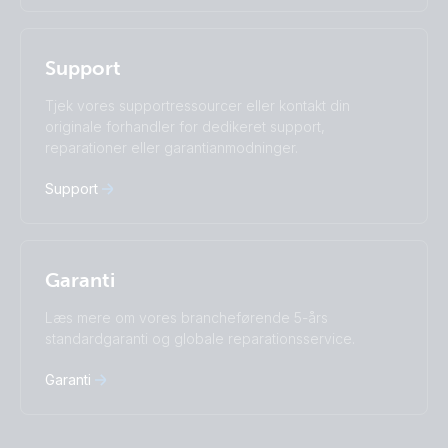
Nederlands
Norsk
I agree to receive the newsletter and accept the
Polskie
Português
Privacy Policy.
Română
Slovenščina
Support
Subscribe
Suomalainen
Svenska
Türkçe
Ελληνικά
Tjek vores supportressourcer eller kontakt din
Русский
Українська
originale forhandler for dedikeret support,
中國人
reparationer eller garantianmodninger.
Support
Garanti
Læs mere om vores brancheførende 5-års
standardgaranti og globale reparationsservice.
Garanti