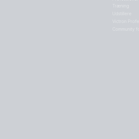
Træning
Udstillere
Victron Prof
Community f