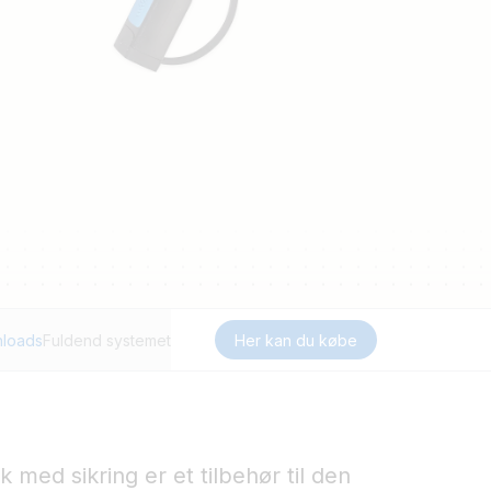
loads
Fuldend systemet
Her kan du købe
k med sikring er et tilbehør til den