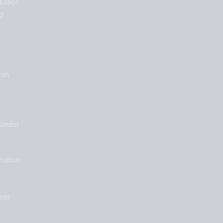
kation
g
ron
sleder
rmation
ner