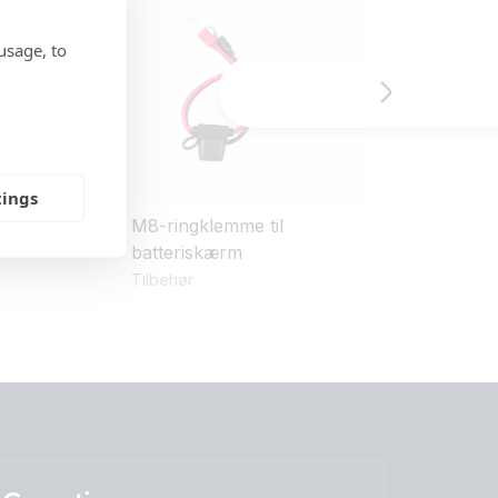
usage, to
tings
ngerledning
M8-ringklemme til
Batteriskærm
batteriskærm
Tilbehør
Tilbehør