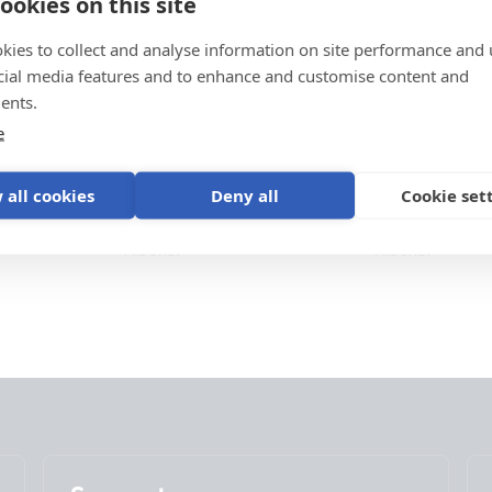
ookies on this site
kies to collect and analyse information on site performance and 
cial media features and to enhance and customise content and
ents.
e
 all cookies
Deny all
Cookie set
emme
Forbindelsesklemmer
2 meter forlæ
Tilbehør
Tilbehør