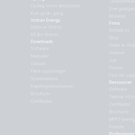
Telekommuni
Opdag vores økosystem
Energiadgan
Kom godt i gang
Mobilitet
Victron Energy
Firma
Dette er Victron
Kontakt os
50 års Victron
Blog
Downloads
Dette er Vict
Software
Videoer
Manualer
Job
Dataark
Presse
Flere oplysninger
Find din salg
Systemskema
Ressourcer
Kapslingsdimensioner
Software
Brochurer
Teknisk info
Certifikater
Certifikater
Brochurer
MPPT-bereg
Prisliste
Professionel