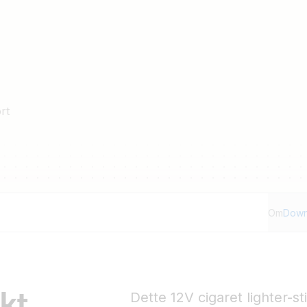
rt
Om
Down
kt
Dette 12V cigaret lighter-sti