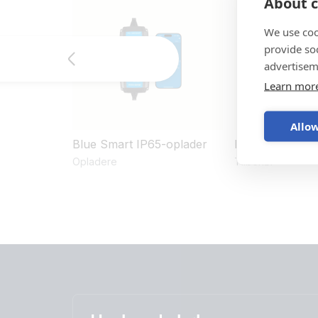
About c
We use coo
provide so
advertisem
Learn mor
Allow
Blue Smart IP65-oplader
M6/M8-ringkl
Opladere
Tilbehør