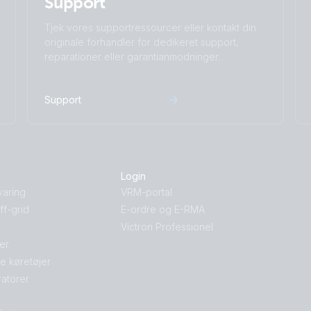
Support
Tjek vores supportressourcer eller kontakt din
originale forhandler for dedikeret support,
reparationer eller garantianmodninger.
Support
Login
varing
VRM-portal
f-grid
E-ordre og E-RMA
Victron Professionel
jer
le køretøjer
atorer