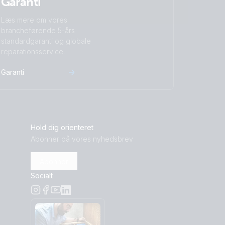
Garanti
Læs mere om vores
brancheførende 5-års
standardgaranti og globale
reparationsservice.
Garanti
Hold dig orienteret
Abonner på vores nyhedsbrev
Abonner
Socialt