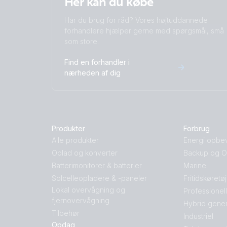
Her kan du købe
Har du brug for råd? Vores højtuddannede
forhandlere hjælper gerne med spørgsmål, små
som store.
Find en forhandler i
nærheden af dig
Produkter
Forbrug
Alle produkter
Energi opbe
Oplad og konverter
Backup og Of
Batterimonitorer & batterier
Marine
Solcelleopladere & -paneler
Fritidskøretø
Lokal overvågning og
Professionel
fjernovervågning
Hybrid gener
Tilbehør
Industriel
Opdag