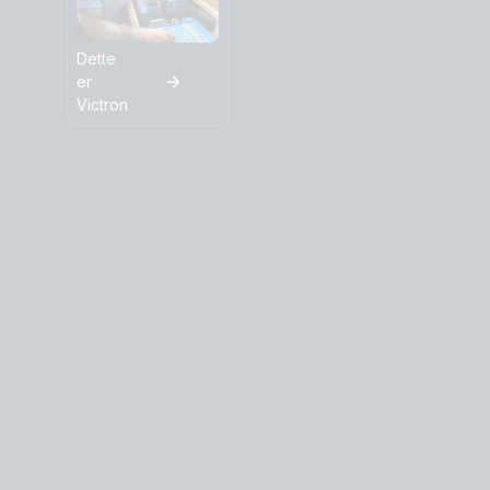
Dette
er
Victron