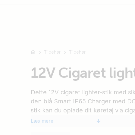
For
eksempel
Tilbehør
Tilbehør
SmartSolar
Multiplus-
12V Cigaret ligh
II
Orion
XS
Dette 12V cigaret lighter-stik med sikr
SmartShunt
den blå Smart IP65 Charger med DC
stik kan du oplade dit køretøj via ciga
Læs mere