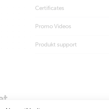
12V cigarette lighter plug
Certificates
ISO9001 certificate
Promo Videos
Brand video
Produkt support
et