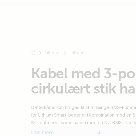
For
eksempel
Tilbehør
Tilbehør
SmartSolar
Multiplus-
Kabel med 3-po
II
Orion
cirkulært stik h
XS
SmartShunt
Dette kabel kan bruges til at forlænge BMS-kommu
for Lithium Smart-batterier i kombination med en 
NG-batterier i kombination med en NG BMS. Den l
og fås i længderne 1, 2, 3 og 5 m.
Læs mere