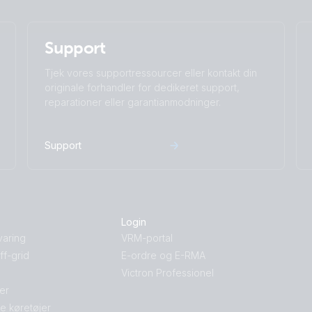
Support
Tjek vores supportressourcer eller kontakt din
originale forhandler for dedikeret support,
reparationer eller garantianmodninger.
Support
Login
varing
VRM-portal
f-grid
E-ordre og E-RMA
Victron Professionel
jer
le køretøjer