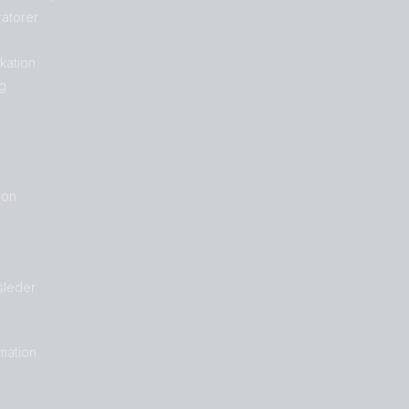
atorer
kation
g
ron
sleder
rmation