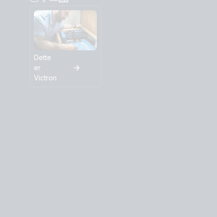
Dette
er
Victron