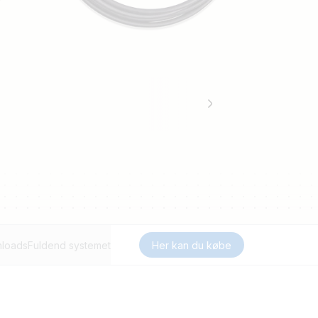
loads
Fuldend systemet
Her kan du købe