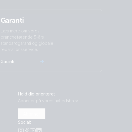
Garanti
Læs mere om vores
brancheførende 5-års
standardgaranti og globale
reparationsservice.
Garanti
Hold dig orienteret
Abonner på vores nyhedsbrev
Abonner
Socialt