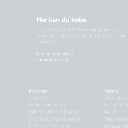
Her kan du købe
Har du brug for råd? Vores højtuddannede
forhandlere hjælper gerne med spørgsmål, små
som store.
Find en forhandler i
nærheden af dig
Produkter
Forbrug
Alle produkter
Energi opbe
Oplad og konverter
Backup og Of
Batterimonitorer & batterier
Marine
Solcelleopladere & -paneler
Fritidskøretø
Lokal overvågning og
Professionel