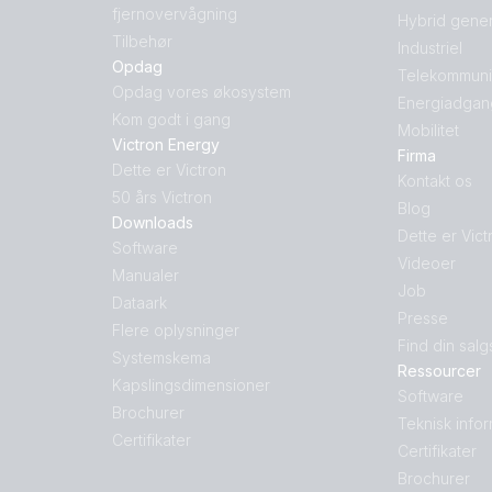
fjernovervågning
Hybrid gener
Tilbehør
Industriel
Opdag
Telekommuni
Opdag vores økosystem
Energiadgan
Kom godt i gang
Mobilitet
Victron Energy
Firma
Dette er Victron
Kontakt os
50 års Victron
Blog
Downloads
Dette er Vict
Software
Videoer
Manualer
Job
Dataark
Presse
Flere oplysninger
Find din salg
Systemskema
Ressourcer
Kapslingsdimensioner
Software
Brochurer
Teknisk info
Certifikater
Certifikater
Brochurer