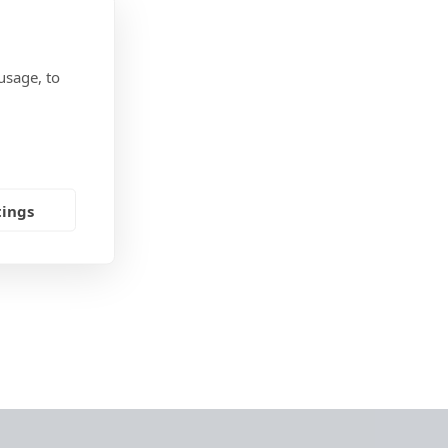
usage, to
tings