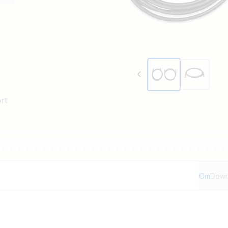
rt
Om
Down