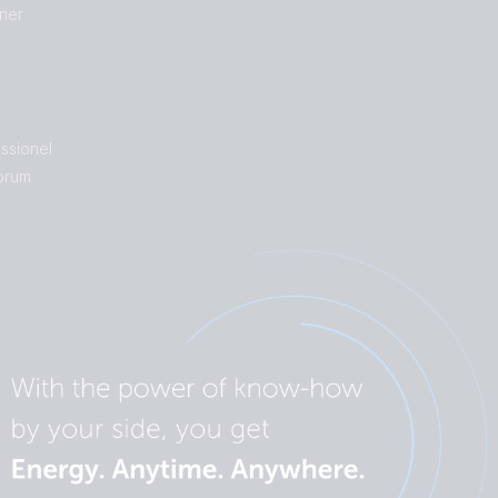
ner
essionel
orum