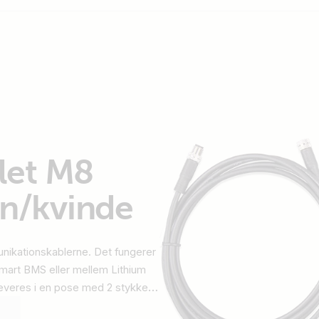
let M8
an/kvinde
nikationskablerne. Det fungerer
Smart BMS eller mellem Lithium
everes i en pose med 2 stykker