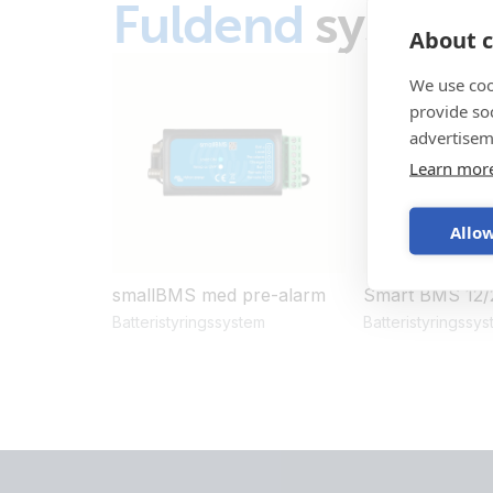
Fuldend
system
About c
We use coo
provide so
advertisem
Learn mor
Allow
smallBMS med pre-alarm
Smart BMS 12/
Batteristyringssystem
Batteristyringssy