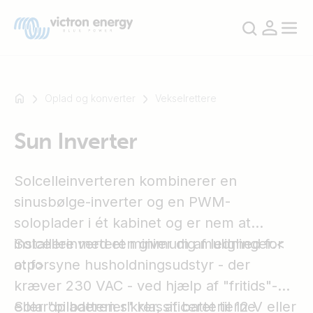
Oplad og konverter
Vekselrettere
Sun Inverter
For
eksempel
SmartSolar
Solcelleinverteren kombinerer en
Multiplus-
sinusbølge-inverter og en PWM-
II
soloplader i ét kabinet og er nem at
Orion
installere med et minimum af ledninger.<
Solcelleinverteren giver dig mulighed for
XS
o:p>
at forsyne husholdningsudstyr - der
SmartShunt
kræver 230 VAC - ved hjælp af "fritids"-
eller "bilbatterier" klassificeret til 12 V eller
Solaropladeren sikrer, at batterierne