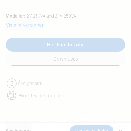
Modeller:
12V|250VA and 24V|250VA
Vis alle versioner
Her kan du købe
Downloads
Års garanti
World-wide support
Sun Inverter
Her kan du købe