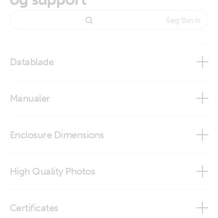
Datablade
SUN Inverter
Manualer
Enclosure Dimensions
Sun Inverter
SUN Inverter
High Quality Photos
VictronConnect app
Sun Inverter 12|250|15 (left)
Certificates