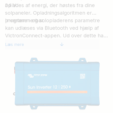
24 V.
oplades af energi, der høstes fra dine
solpaneler. Opladningsalgoritmen er
programmerbar.
Inverteren og solopladerens parametre
kan udlæses via Bluetooth ved hjælp af
VictronConnect-appen. Ud over dette har
solcelleinverteren en VE.Direct-port til
Læs mere
tilslutning til en GX-enhed eller GlobalLink
520 til systemovervågning.