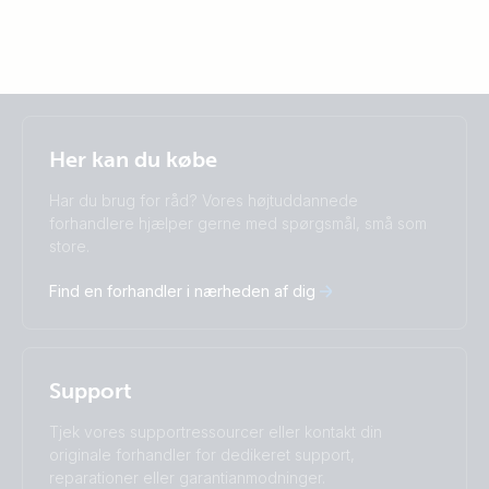
Selected
Stay up to date
Dansk
Her kan du købe
Change language
Har du brug for råd? Vores højtuddannede
Čeština
Dansk
forhandlere hjælper gerne med spørgsmål, små som
store.
Deutsch
English
Español
Français
Find en forhandler i nærheden af dig
Italiano
Magyar
Nederlands
Norsk
I agree to receive the newsletter and accept the
Polskie
Português
Privacy Policy.
Română
Slovenščina
Support
Subscribe
Suomalainen
Svenska
Türkçe
Ελληνικά
Tjek vores supportressourcer eller kontakt din
Русский
Українська
originale forhandler for dedikeret support,
中國人
reparationer eller garantianmodninger.