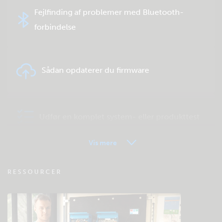
Fejlfinding af problemer med Bluetooth-
forbindelse
Sådan opdaterer du firmware
Udfør en komplet system- eller produkttest
Vis mere
VRM - Ofte stillede spørgsmål om
RESSOURCER
fjernovervågning
Tjek fællesskabets videnbase