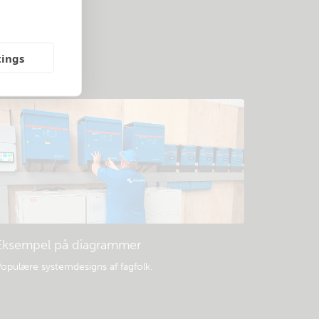
tings
Eksempel på diagrammer
opulære systemdesigns af fagfolk.