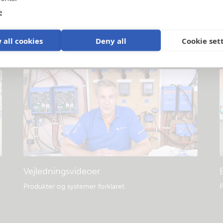
Generelle downloads og dokumentation
e
Vis mere
 all cookies
Deny all
Cookie set
Vejledningsvideoer
Produkter og systemer forklaret
.
P