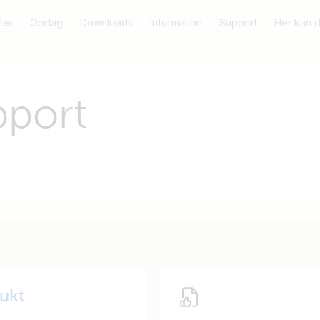
ter
Opdag
Downloads
Information
Support
Her kan 
pport
dukt