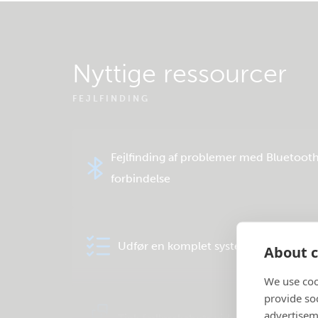
Nyttige ressourcer
FEJLFINDING
Fejlfinding af problemer med Bluetoot
forbindelse
Udfør en komplet system- eller produ
About c
We use coo
provide so
advertisem