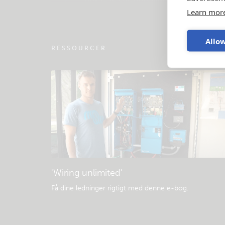
Tjek fællesskabets videnbase
Learn mor
Allow
RESSOURCER
'Wiring unlimited'
Få dine ledninger rigtigt med denne e-bog
.