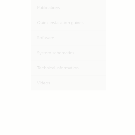
Publications
Quick installation guides
Software
System schematics
Technical information
Videos