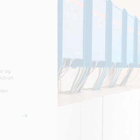
er og
ictron
nden