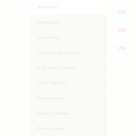
Brochures
Certificates
Datasheets
Enclosure dimensions
High quality photos
Other Manuals
Press releases
Product Manuals
Promo videos