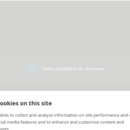
h-
Sådan opdaterer du firmware
VRM - Ofte stillede spørgsmål om
kttest
ookies on this site
fjernovervågning
kies to collect and analyse information on site performance and 
cial media features and to enhance and customise content and
ents.