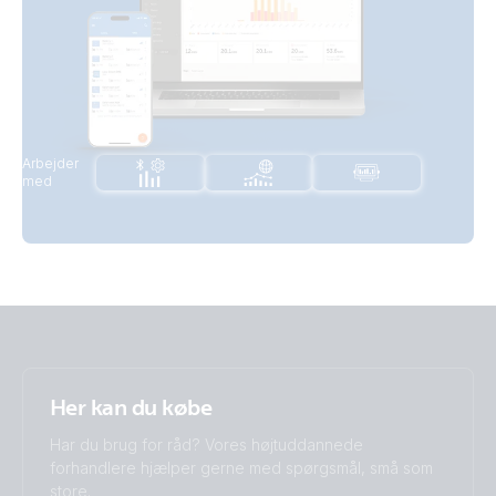
Arbejder
med
Her kan du købe
Har du brug for råd? Vores højtuddannede
forhandlere hjælper gerne med spørgsmål, små som
store.