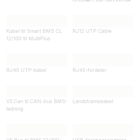
Kabel til Smart BMS CL
RJ12 UTP Cable
12/100 til MultiPlus
RJ45 UTP-kabel
RJ45-fordeler
VE.Can til CAN-bus BMS-
Landstrømskabel
ledning
VE.Bus til BMS 12-200-
USB-forlængerledning -