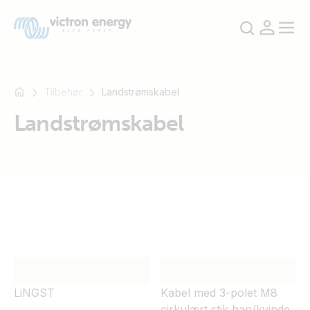
Tilbehør
Landstrømskabel
Landstrømskabel
For
eksempel
SmartSolar
Multiplus-
II
Orion
XS
SmartShunt
LiNGST
Kabel med 3-polet M8
cirkulært stik han/kvinde