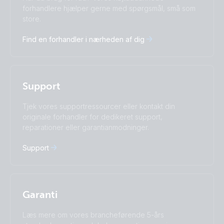
Čeština
Dansk
forhandlere hjælper gerne med spørgsmål, små som
Deutsch
English
store.
Español
Français
Find en forhandler i nærheden af dig
Italiano
Magyar
I agree to receive the newsletter and accept the
Nederlands
Norsk
Privacy Policy.
Polskie
Português
Română
Slovenščina
Subscribe
Support
Suomalainen
Svenska
Türkçe
Ελληνικά
Tjek vores supportressourcer eller kontakt din
originale forhandler for dedikeret support,
Русский
Українська
reparationer eller garantianmodninger.
中國人
Support
Garanti
Læs mere om vores brancheførende 5-års