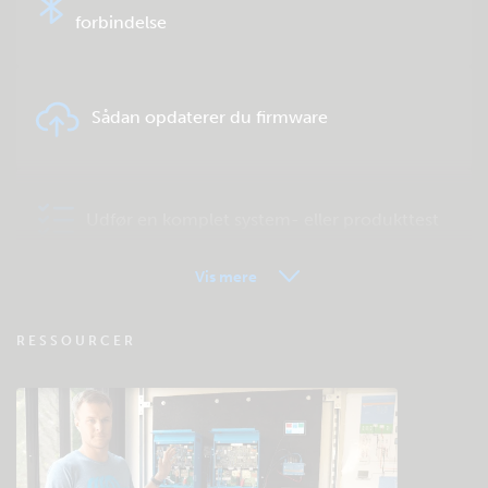
forbindelse
Sådan opdaterer du firmware
Udfør en komplet system- eller produkttest
Vis mere
VRM - Ofte stillede spørgsmål om
RESSOURCER
fjernovervågning
Tjek fællesskabets videnbase