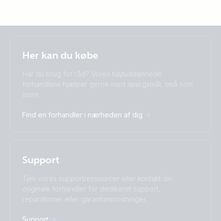
Selected
Stay up to date
Dansk
Her kan du købe
Change language
Har du brug for råd? Vores højtuddannede
Čeština
Dansk
forhandlere hjælper gerne med spørgsmål, små som
store.
Deutsch
English
Español
Français
Find en forhandler i nærheden af dig
Italiano
Magyar
Nederlands
Norsk
I agree to receive the newsletter and accept the
Polskie
Português
Privacy Policy.
Română
Slovenščina
Support
Subscribe
Suomalainen
Svenska
Türkçe
Ελληνικά
Tjek vores supportressourcer eller kontakt din
Русский
Українська
originale forhandler for dedikeret support,
中國人
reparationer eller garantianmodninger.
Support