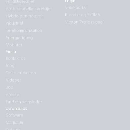
Login
Fritidskøretøjer
VRM-portal
Professionelle køretøjer
E-ordre og E-RMA
Hybrid generatorer
Victron Professionel
Industriel
Telekommunikation
Energiadgang
Mobilitet
Firma
Kontakt os
Blog
Dette er Victron
Videoer
Job
Presse
Find din salgsleder
Downloads
Software
Manualer
Dataark