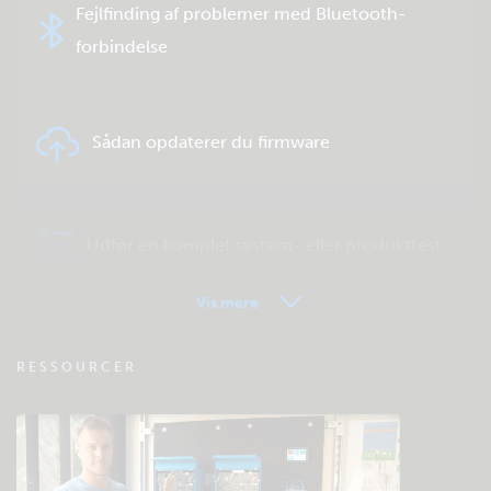
Fejlfinding af problemer med Bluetooth-
forbindelse
Sådan opdaterer du firmware
Udfør en komplet system- eller produkttest
Vis mere
VRM - Ofte stillede spørgsmål om
RESSOURCER
fjernovervågning
Tjek fællesskabets videnbase