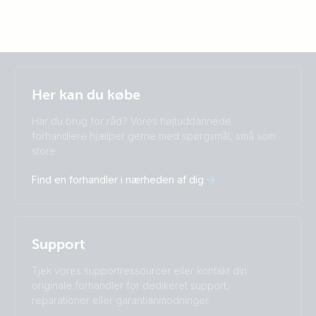
Selected
Stay up to date
Dansk
Her kan du købe
Change language
Har du brug for råd? Vores højtuddannede
Čeština
Dansk
forhandlere hjælper gerne med spørgsmål, små som
store.
Deutsch
English
Español
Français
Find en forhandler i nærheden af dig
Italiano
Magyar
Nederlands
Norsk
I agree to receive the newsletter and accept the
Polskie
Português
Privacy Policy.
Română
Slovenščina
Support
Subscribe
Suomalainen
Svenska
Türkçe
Ελληνικά
Tjek vores supportressourcer eller kontakt din
Русский
Українська
originale forhandler for dedikeret support,
中國人
reparationer eller garantianmodninger.