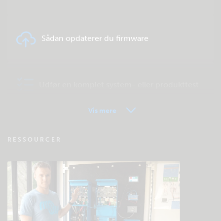
Sådan opdaterer du firmware
Udfør en komplet system- eller produkttest
Vis mere
VRM - Ofte stillede spørgsmål om
RESSOURCER
fjernovervågning
Tjek fællesskabets videnbase