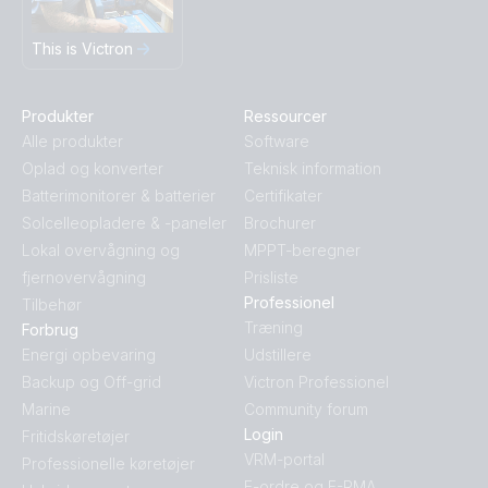
This is Victron
Produkter
Ressourcer
Alle produkter
Software
Oplad og konverter
Teknisk information
Batterimonitorer & batterier
Certifikater
Solcelleopladere & -paneler
Brochurer
Lokal overvågning og
MPPT-beregner
fjernovervågning
Prisliste
Professionel
Tilbehør
Træning
Forbrug
Energi opbevaring
Udstillere
Backup og Off-grid
Victron Professionel
Marine
Community forum
Login
Fritidskøretøjer
VRM-portal
Professionelle køretøjer
E-ordre og E-RMA