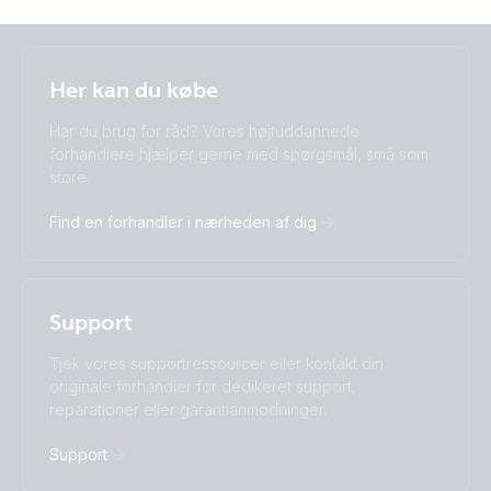
Selected
Stay up to date
Dansk
Her kan du købe
Change language
Har du brug for råd? Vores højtuddannede
Čeština
Dansk
forhandlere hjælper gerne med spørgsmål, små som
store.
Deutsch
English
Español
Français
Find en forhandler i nærheden af dig
Italiano
Magyar
Nederlands
Norsk
I agree to receive the newsletter and accept the
Polskie
Português
Privacy Policy.
Română
Slovenščina
Support
Subscribe
Suomalainen
Svenska
Türkçe
Ελληνικά
Tjek vores supportressourcer eller kontakt din
Русский
Українська
originale forhandler for dedikeret support,
中國人
reparationer eller garantianmodninger.
Support