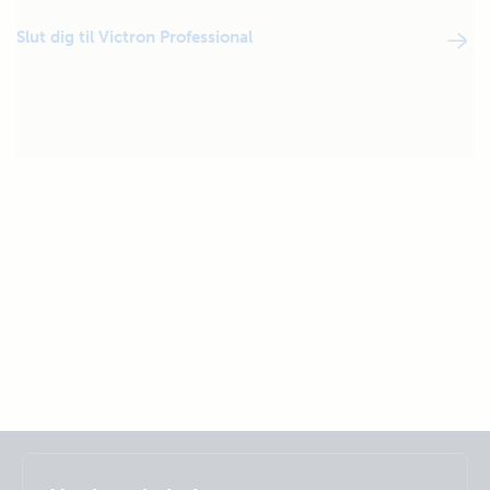
Slut dig til Victron Professional
Selected
Stay up to date