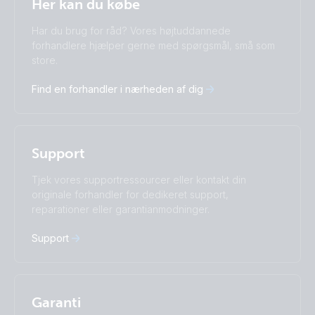
Dansk
Her kan du købe
Change language
Har du brug for råd? Vores højtuddannede
Čeština
Dansk
forhandlere hjælper gerne med spørgsmål, små som
store.
Deutsch
English
Español
Français
Find en forhandler i nærheden af dig
Italiano
Magyar
Nederlands
Norsk
I agree to receive the newsletter and accept the
Polskie
Português
Privacy Policy.
Română
Slovenščina
Support
Subscribe
Suomalainen
Svenska
Türkçe
Ελληνικά
Tjek vores supportressourcer eller kontakt din
Русский
Українська
originale forhandler for dedikeret support,
中國人
reparationer eller garantianmodninger.
Support
Garanti