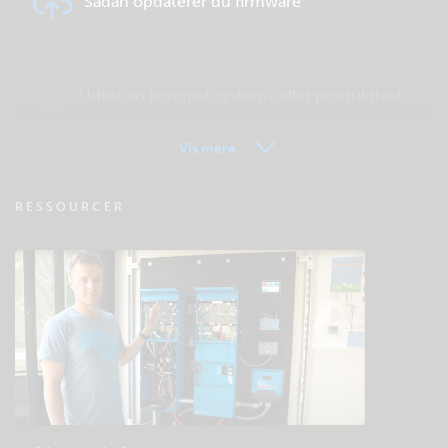
Sådan opdaterer du firmware
Udfør en komplet system- eller produkttest
Vis mere
VRM - Ofte stillede spørgsmål om
RESSOURCER
fjernovervågning
Tjek fællesskabets videnbase
Generelle downloads og dokumentation