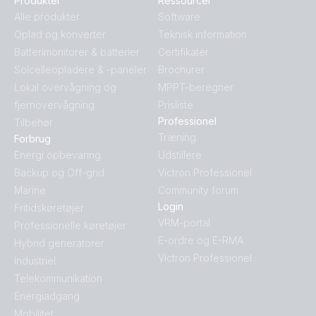
Produkter
Ressourcer
Alle produkter
Software
Oplad og konverter
Teknisk information
Batterimonitorer & batterier
Certifikater
Solcelleopladere & -paneler
Brochurer
Lokal overvågning og
MPPT-beregner
fjernovervågning
Prisliste
Professionel
Tilbehør
Træning
Forbrug
Energi opbevaring
Udstillere
Backup og Off-grid
Victron Professionel
Marine
Community forum
Login
Fritidskøretøjer
VRM-portal
Professionelle køretøjer
E-ordre og E-RMA
Hybrid generatorer
Victron Professionel
Industriel
Telekommunikation
Energiadgang
Mobilitet