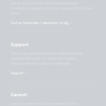
Change language
Har du brug for råd? Vores højtuddannede
Čeština
Dansk
forhandlere hjælper gerne med spørgsmål, små som
store.
Deutsch
English
Español
Français
Find en forhandler i nærheden af dig
Italiano
Magyar
Nederlands
Norsk
I agree to receive the newsletter and accept the
Polskie
Português
Privacy Policy.
Română
Slovenščina
Support
Subscribe
Suomalainen
Svenska
Türkçe
Ελληνικά
Tjek vores supportressourcer eller kontakt din
Русский
Українська
originale forhandler for dedikeret support,
中國人
reparationer eller garantianmodninger.
Support
Garanti
Læs mere om vores brancheførende 5-års