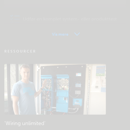
Udfør en komplet system- eller produkttest
Vis mere
VRM - Ofte stillede spørgsmål om
RESSOURCER
fjernovervågning
Tjek fællesskabets videnbase
Generelle downloads og dokumentation
'Wiring unlimited'