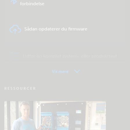
forbindelse
Sådan opdaterer du firmware
Udfør en komplet system- eller produkttest
Vis mere
VRM - Ofte stillede spørgsmål om
RESSOURCER
fjernovervågning
Tjek fællesskabets videnbase