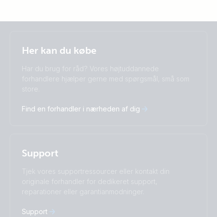
Selected
Stay up to date
Dansk
Her kan du købe
Change language
Har du brug for råd? Vores højtuddannede
Čeština
Dansk
forhandlere hjælper gerne med spørgsmål, små som
store.
Deutsch
English
Español
Français
Find en forhandler i nærheden af dig
Italiano
Magyar
Nederlands
Norsk
I agree to receive the newsletter and accept the
Polskie
Português
Privacy Policy.
Română
Slovenščina
Support
Subscribe
Suomalainen
Svenska
Türkçe
Ελληνικά
Tjek vores supportressourcer eller kontakt din
Русский
Українська
originale forhandler for dedikeret support,
中國人
reparationer eller garantianmodninger.
Support