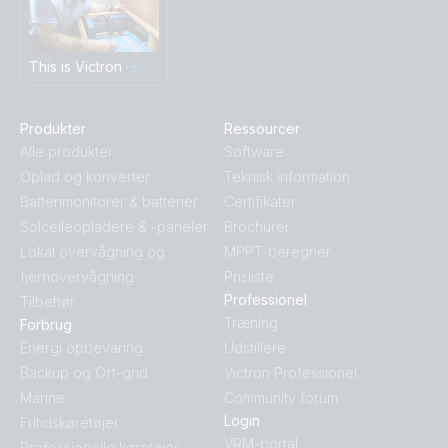
This is Victron
Produkter
Ressourcer
Alle produkter
Software
Oplad og konverter
Teknisk information
Batterimonitorer & batterier
Certifikater
Solcelleopladere & -paneler
Brochurer
Lokal overvågning og
MPPT-beregner
fjernovervågning
Prisliste
Professionel
Tilbehør
Træning
Forbrug
Energi opbevaring
Udstillere
Backup og Off-grid
Victron Professionel
Marine
Community forum
Login
Fritidskøretøjer
VRM-portal
Professionelle køretøjer