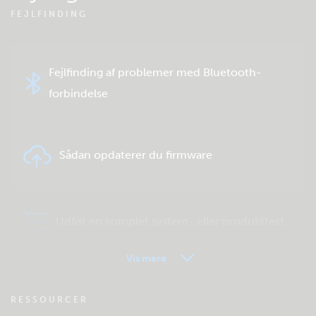
FEJLFINDING
Fejlfinding af problemer med Bluetooth-
forbindelse
Sådan opdaterer du firmware
Udfør en komplet system- eller produkttest
Vis mere
VRM - Ofte stillede spørgsmål om
RESSOURCER
fjernovervågning