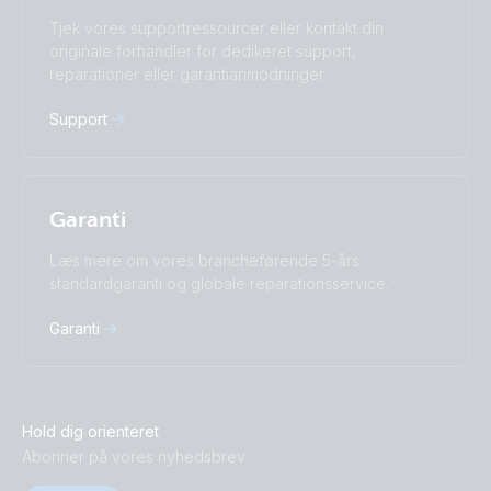
Türkçe
Ελληνικά
Tjek vores supportressourcer eller kontakt din
Русский
Українська
originale forhandler for dedikeret support,
中國人
reparationer eller garantianmodninger.
Support
Garanti
Læs mere om vores brancheførende 5-års
standardgaranti og globale reparationsservice.
Garanti
Hold dig orienteret
Abonner på vores nyhedsbrev