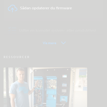
Sådan opdaterer du firmware
Udfør en komplet system- eller produkttest
Vis mere
VRM - Ofte stillede spørgsmål om
RESSOURCER
fjernovervågning
Tjek fællesskabets videnbase
Generelle downloads og dokumentation