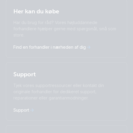
Selected
Stay up to date
Dansk
Her kan du købe
Change language
Har du brug for råd? Vores højtuddannede
Čeština
Dansk
forhandlere hjælper gerne med spørgsmål, små som
store.
Deutsch
English
Español
Français
Find en forhandler i nærheden af dig
Italiano
Magyar
Nederlands
Norsk
I agree to receive the newsletter and accept the
Polskie
Português
Privacy Policy.
Română
Slovenščina
Support
Subscribe
Suomalainen
Svenska
Türkçe
Ελληνικά
Tjek vores supportressourcer eller kontakt din
Русский
Українська
originale forhandler for dedikeret support,
中國人
reparationer eller garantianmodninger.
Support