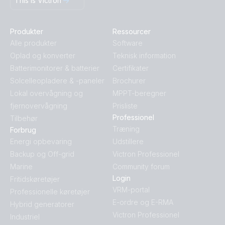
This is Victron
Produkter
Ressourcer
Alle produkter
Software
Oplad og konverter
Teknisk information
Batterimonitorer & batterier
Certifikater
Solcelleopladere & -paneler
Brochurer
Lokal overvågning og
MPPT-beregner
fjernovervågning
Prisliste
Professionel
Tilbehør
Træning
Forbrug
Energi opbevaring
Udstillere
Backup og Off-grid
Victron Professionel
Marine
Community forum
Login
Fritidskøretøjer
VRM-portal
Professionelle køretøjer
E-ordre og E-RMA
Hybrid generatorer
Victron Professionel
Industriel