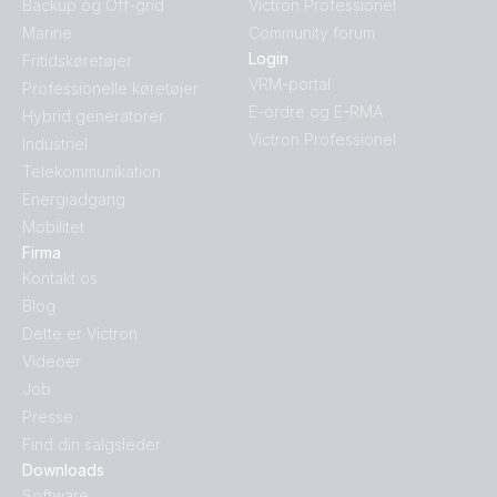
Backup og Off-grid
Victron Professionel
Marine
Community forum
Login
Fritidskøretøjer
VRM-portal
Professionelle køretøjer
E-ordre og E-RMA
Hybrid generatorer
Victron Professionel
Industriel
Telekommunikation
Energiadgang
Mobilitet
Firma
Kontakt os
Blog
Dette er Victron
Videoer
Job
Presse
Find din salgsleder
Downloads
Software