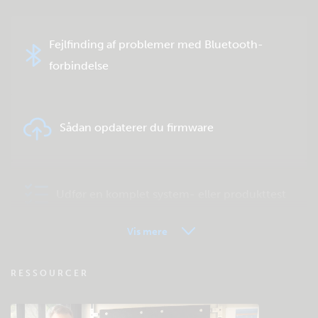
Fejlfinding af problemer med Bluetooth-
forbindelse
Sådan opdaterer du firmware
Udfør en komplet system- eller produkttest
Vis mere
VRM - Ofte stillede spørgsmål om
RESSOURCER
fjernovervågning