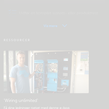
Udfør en komplet system- eller produkttest
Vis mere
VRM - Ofte stillede spørgsmål om
RESSOURCER
fjernovervågning
Tjek fællesskabets videnbase
Generelle downloads og dokumentation
'Wiring unlimited'
Få dine ledninger rigtigt med denne e-bog
.