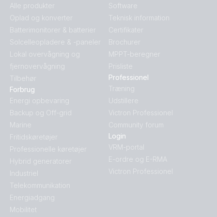
Alle produkter
Software
Oplad og konverter
Teknisk information
Batterimonitorer & batterier
Certifikater
Solcelleopladere & -paneler
Brochurer
Lokal overvågning og
MPPT-beregner
fjernovervågning
Prisliste
Professionel
Tilbehør
Træning
Forbrug
Energi opbevaring
Udstillere
Backup og Off-grid
Victron Professionel
Marine
Community forum
Login
Fritidskøretøjer
VRM-portal
Professionelle køretøjer
E-ordre og E-RMA
Hybrid generatorer
Victron Professionel
Industriel
Telekommunikation
Energiadgang
Mobilitet