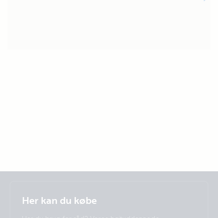
Selected
Stay up to date
Dansk
Her kan du købe
Change language