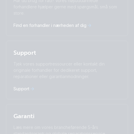
Har du brug for råd? Vores højtuddannede
Čeština
Dansk
forhandlere hjælper gerne med spørgsmål, små som
store.
Deutsch
English
Español
Français
Find en forhandler i nærheden af dig
Italiano
Magyar
Nederlands
Norsk
I agree to receive the newsletter and accept the
Polskie
Português
Privacy Policy.
Română
Slovenščina
Support
Subscribe
Suomalainen
Svenska
Türkçe
Ελληνικά
Tjek vores supportressourcer eller kontakt din
Русский
Українська
originale forhandler for dedikeret support,
中國人
reparationer eller garantianmodninger.
Support
Garanti
Læs mere om vores brancheførende 5-års
standardgaranti og globale reparationsservice.