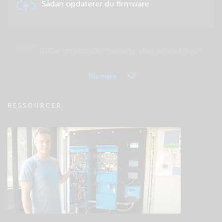
Sådan opdaterer du firmware
Udfør en komplet system- eller produkttest
Vis mere
VRM - Ofte stillede spørgsmål om
RESSOURCER
fjernovervågning
Tjek fællesskabets videnbase
Generelle downloads og dokumentation