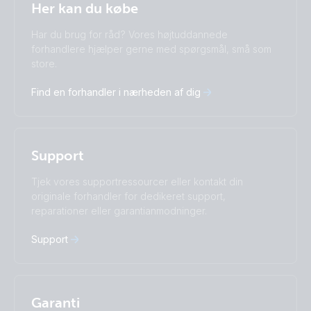
Dansk
Her kan du købe
Change language
Har du brug for råd? Vores højtuddannede
Čeština
Dansk
forhandlere hjælper gerne med spørgsmål, små som
store.
Deutsch
English
Español
Français
Find en forhandler i nærheden af dig
Italiano
Magyar
Nederlands
Norsk
I agree to receive the newsletter and accept the
Polskie
Português
Privacy Policy.
Română
Slovenščina
Support
Subscribe
Suomalainen
Svenska
Türkçe
Ελληνικά
Tjek vores supportressourcer eller kontakt din
Русский
Українська
originale forhandler for dedikeret support,
中國人
reparationer eller garantianmodninger.
Support
Garanti