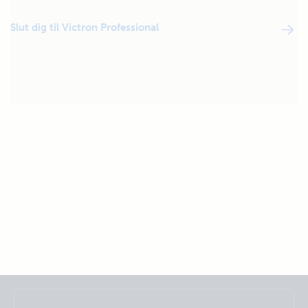
Slut dig til Victron Professional
Selected
Stay up to date