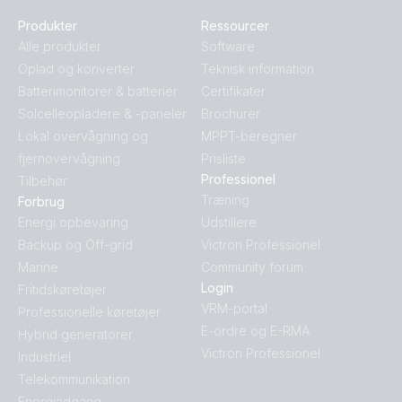
Produkter
Ressourcer
Alle produkter
Software
Oplad og konverter
Teknisk information
Batterimonitorer & batterier
Certifikater
Solcelleopladere & -paneler
Brochurer
Lokal overvågning og
MPPT-beregner
fjernovervågning
Prisliste
Professionel
Tilbehør
Træning
Forbrug
Energi opbevaring
Udstillere
Backup og Off-grid
Victron Professionel
Marine
Community forum
Login
Fritidskøretøjer
VRM-portal
Professionelle køretøjer
E-ordre og E-RMA
Hybrid generatorer
Victron Professionel
Industriel
Telekommunikation
Energiadgang