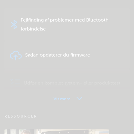
Fejlfinding af problemer med Bluetooth-
forbindelse
Sådan opdaterer du firmware
Udfør en komplet system- eller produkttest
Vis mere
VRM - Ofte stillede spørgsmål om
RESSOURCER
fjernovervågning