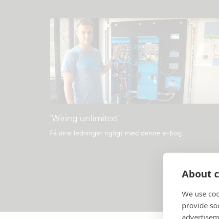
'Wiring unlimited'
Få dine ledninger rigtigt med denne e-bog
.
About c
We use coo
provide so
advertisem