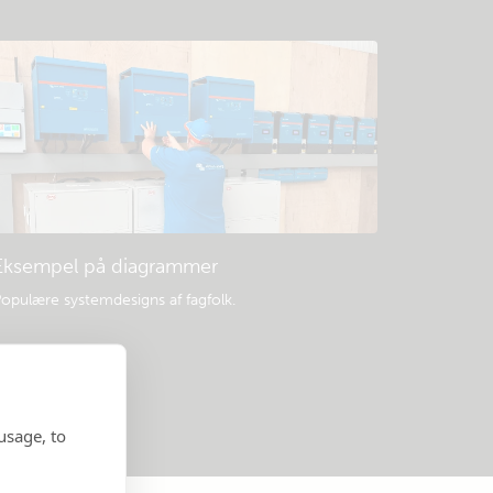
Eksempel på diagrammer
opulære systemdesigns af fagfolk.
usage, to