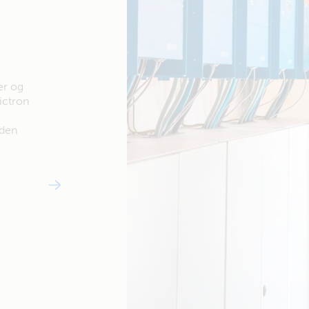
er og
ictron
nden