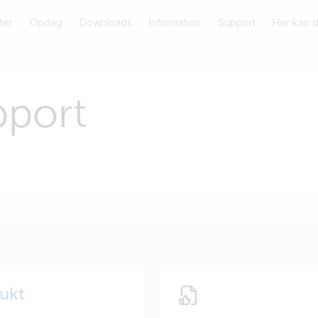
ter
Opdag
Downloads
Information
Support
Her kan 
pport
dukt