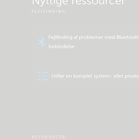
Nyttige ressourcer
FEJLFINDING
Fejlfinding af problemer med Bluetoot
forbindelse
Udfør en komplet system- eller produ
Tjek fællesskabets videnbase
RESSOURCER