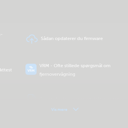
h-
Sådan opdaterer du firmware
VRM - Ofte stillede spørgsmål om
kttest
fjernovervågning
Generelle downloads og dokumentation
Vis mere