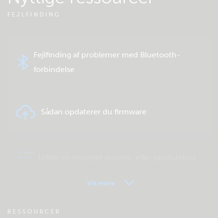
FEJLFINDING
Fejlfinding af problemer med Bluetooth-
forbindelse
Sådan opdaterer du firmware
Udfør en komplet system- eller produkttest
Vis mere
VRM - Ofte stillede spørgsmål om
RESSOURCER
fjernovervågning