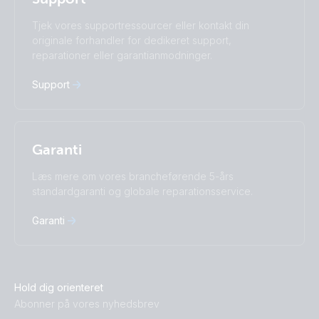
Türkçe
Ελληνικά
Tjek vores supportressourcer eller kontakt din
Русский
Українська
originale forhandler for dedikeret support,
中國人
reparationer eller garantianmodninger.
Support
Garanti
Læs mere om vores brancheførende 5-års
standardgaranti og globale reparationsservice.
Garanti
Hold dig orienteret
Abonner på vores nyhedsbrev