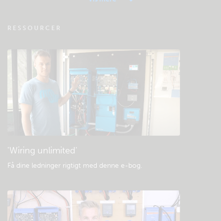
VRM - Ofte stillede spørgsmål om
RESSOURCER
fjernovervågning
Tjek fællesskabets videnbase
Generelle downloads og dokumentation
'Wiring unlimited'
Få dine ledninger rigtigt med denne e-bog
.