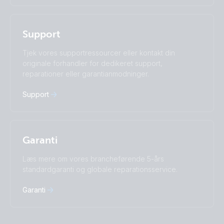
Nederlands
Norsk
I agree to receive the newsletter and accept the
Polskie
Português
Privacy Policy.
Română
Slovenščina
Support
Subscribe
Suomalainen
Svenska
Türkçe
Ελληνικά
Tjek vores supportressourcer eller kontakt din
Русский
Українська
originale forhandler for dedikeret support,
中國人
reparationer eller garantianmodninger.
Support
Garanti
Læs mere om vores brancheførende 5-års
standardgaranti og globale reparationsservice.
Garanti