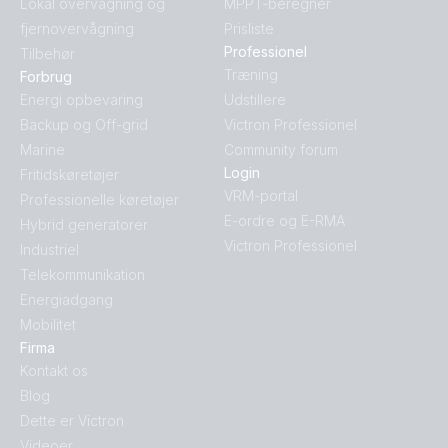
Lokal overvågning og
MPPT-beregner
fjernovervågning
Prisliste
Professionel
Tilbehør
Træning
Forbrug
Energi opbevaring
Udstillere
Backup og Off-grid
Victron Professionel
Marine
Community forum
Login
Fritidskøretøjer
VRM-portal
Professionelle køretøjer
E-ordre og E-RMA
Hybrid generatorer
Victron Professionel
Industriel
Telekommunikation
Energiadgang
Mobilitet
Firma
Kontakt os
Blog
Dette er Victron
Videoer