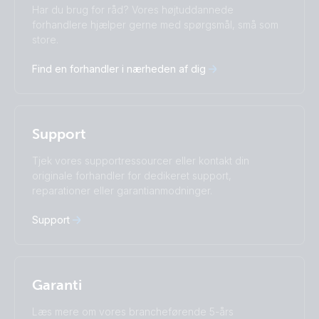
Change language
Har du brug for råd? Vores højtuddannede
Čeština
Dansk
forhandlere hjælper gerne med spørgsmål, små som
store.
Deutsch
English
Español
Français
Find en forhandler i nærheden af dig
Italiano
Magyar
Nederlands
Norsk
I agree to receive the newsletter and accept the
Polskie
Português
Privacy Policy.
Română
Slovenščina
Support
Subscribe
Suomalainen
Svenska
Türkçe
Ελληνικά
Tjek vores supportressourcer eller kontakt din
Русский
Українська
originale forhandler for dedikeret support,
中國人
reparationer eller garantianmodninger.
Support
Garanti
Læs mere om vores brancheførende 5-års