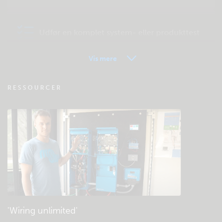
Udfør en komplet system- eller produkttest
Vis mere
VRM - Ofte stillede spørgsmål om
RESSOURCER
fjernovervågning
Tjek fællesskabets videnbase
Generelle downloads og dokumentation
'Wiring unlimited'