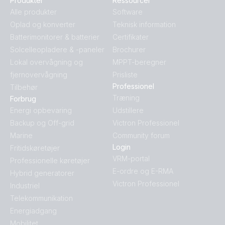
Produkter
Ressourcer
Alle produkter
Software
Oplad og konverter
Teknisk information
Batterimonitorer & batterier
Certifikater
Solcelleopladere & -paneler
Brochurer
Lokal overvågning og
MPPT-beregner
fjernovervågning
Prisliste
Professionel
Tilbehør
Træning
Forbrug
Energi opbevaring
Udstillere
Backup og Off-grid
Victron Professionel
Marine
Community forum
Login
Fritidskøretøjer
VRM-portal
Professionelle køretøjer
E-ordre og E-RMA
Hybrid generatorer
Victron Professionel
Industriel
Telekommunikation
Energiadgang
Mobilitet