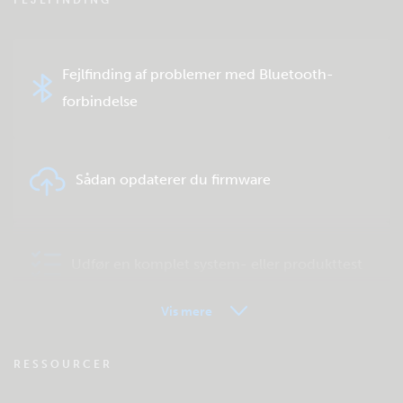
FEJLFINDING
Fejlfinding af problemer med Bluetooth-
forbindelse
Sådan opdaterer du firmware
Udfør en komplet system- eller produkttest
Vis mere
VRM - Ofte stillede spørgsmål om
RESSOURCER
fjernovervågning