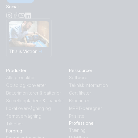
Socialt
This is Victron
Produkter
Ressourcer
Alle produkter
Software
Oplad og konverter
Teknisk information
Batterimonitorer & batterier
Certifikater
Solcelleopladere & -paneler
Brochurer
Lokal overvågning og
MPPT-beregner
fjernovervågning
Prisliste
Professionel
Tilbehør
Træning
Forbrug
Energi opbevaring
Udstillere