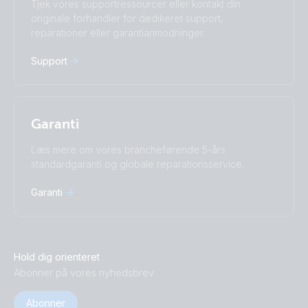
Tjek vores supportressourcer eller kontakt din
Русский
Українська
originale forhandler for dedikeret support,
中國人
reparationer eller garantianmodninger.
Support
Garanti
Læs mere om vores brancheførende 5-års
standardgaranti og globale reparationsservice.
Garanti
Hold dig orienteret
Abonner på vores nyhedsbrev
Abonner