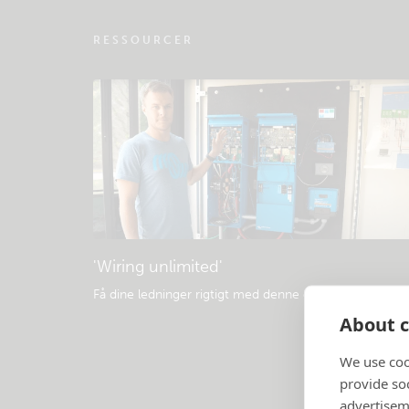
RESSOURCER
'Wiring unlimited'
Få dine ledninger rigtigt med denne e-bog
.
About c
We use coo
provide so
advertisem