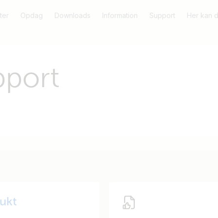
ter
Opdag
Downloads
Information
Support
Her kan 
pport
dukt