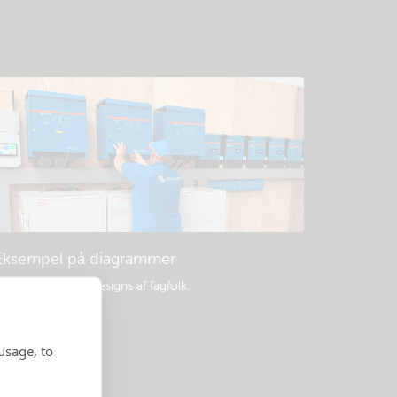
Eksempel på diagrammer
opulære systemdesigns af fagfolk.
usage, to