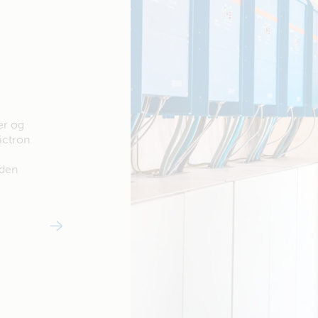
er og
ictron
nden