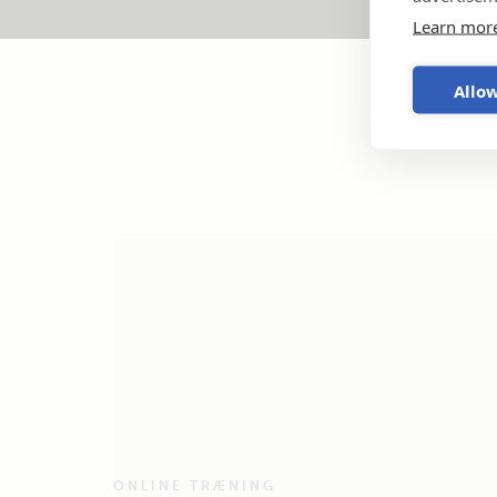
Learn mor
Allow
ONLINE TRÆNING