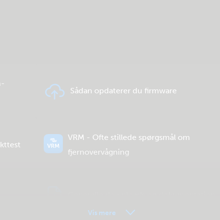
h-
Sådan opdaterer du firmware
VRM - Ofte stillede spørgsmål om
kttest
fjernovervågning
Generelle downloads og dokumentation
Vis mere