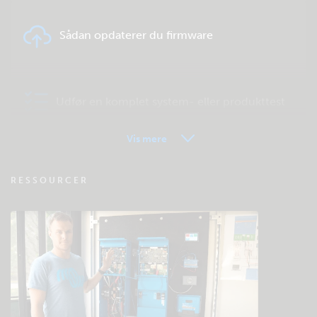
Sådan opdaterer du firmware
Udfør en komplet system- eller produkttest
Vis mere
VRM - Ofte stillede spørgsmål om
RESSOURCER
fjernovervågning
Tjek fællesskabets videnbase
Generelle downloads og dokumentation