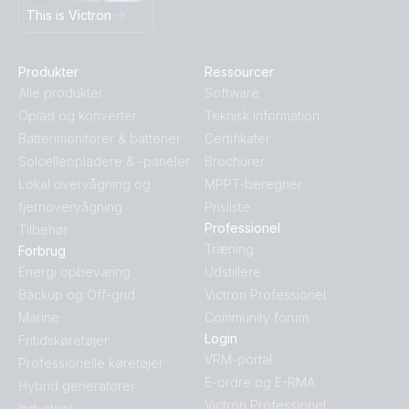
This is Victron
Produkter
Ressourcer
Alle produkter
Software
Oplad og konverter
Teknisk information
Batterimonitorer & batterier
Certifikater
Solcelleopladere & -paneler
Brochurer
Lokal overvågning og
MPPT-beregner
fjernovervågning
Prisliste
Professionel
Tilbehør
Træning
Forbrug
Energi opbevaring
Udstillere
Backup og Off-grid
Victron Professionel
Marine
Community forum
Login
Fritidskøretøjer
VRM-portal
Professionelle køretøjer
E-ordre og E-RMA
Hybrid generatorer
Victron Professionel
Industriel