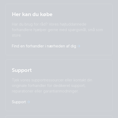
Selected
Stay up to date
Dansk
Her kan du købe
Change language
Har du brug for råd? Vores højtuddannede
Čeština
Dansk
forhandlere hjælper gerne med spørgsmål, små som
store.
Deutsch
English
Español
Français
Find en forhandler i nærheden af dig
Italiano
Magyar
Nederlands
Norsk
I agree to receive the newsletter and accept the
Polskie
Português
Privacy Policy.
Română
Slovenščina
Support
Subscribe
Suomalainen
Svenska
Türkçe
Ελληνικά
Tjek vores supportressourcer eller kontakt din
Русский
Українська
originale forhandler for dedikeret support,
中國人
reparationer eller garantianmodninger.
Support