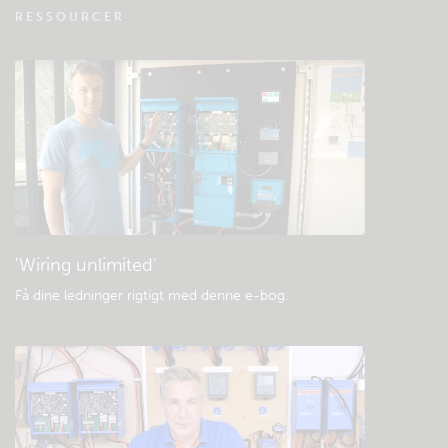
RESSOURCER
fjernovervågning
Tjek fællesskabets videnbase
Generelle downloads og dokumentation
'Wiring unlimited'
Få dine ledninger rigtigt med denne e-bog
.