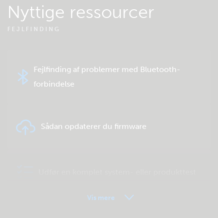
Nyttige ressourcer
FEJLFINDING
Fejlfinding af problemer med Bluetooth-
forbindelse
Sådan opdaterer du firmware
Udfør en komplet system- eller produkttest
Vis mere
VRM - Ofte stillede spørgsmål om