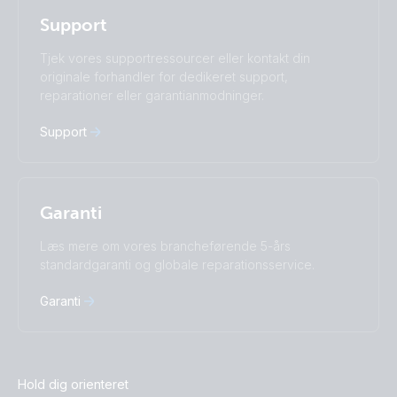
Română
Slovenščina
Support
Subscribe
Suomalainen
Svenska
Türkçe
Ελληνικά
Tjek vores supportressourcer eller kontakt din
Русский
Українська
originale forhandler for dedikeret support,
中國人
reparationer eller garantianmodninger.
Support
Garanti
Læs mere om vores brancheførende 5-års
standardgaranti og globale reparationsservice.
Garanti
Hold dig orienteret