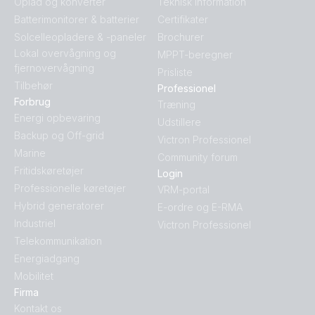
Oplad og konverter
Teknisk information
Batterimonitorer & batterier
Certifikater
Solcelleopladere & -paneler
Brochurer
Lokal overvågning og
MPPT-beregner
fjernovervågning
Prisliste
Tilbehør
Professionel
Forbrug
Træning
Energi opbevaring
Udstillere
Backup og Off-grid
Victron Professionel
Marine
Community forum
Fritidskøretøjer
Login
Professionelle køretøjer
VRM-portal
Hybrid generatorer
E-ordre og E-RMA
Industriel
Victron Professionel
Telekommunikation
Energiadgang
Mobilitet
Firma
Kontakt os