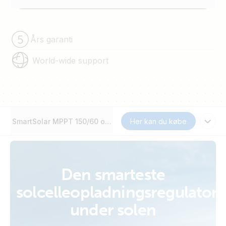
Års garanti
World-wide support
SmartSolar MPPT 150/60 op til 250/70
Her kan du købe
Den smarteste
solcelleopladningsregulator
under solen