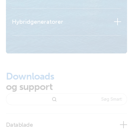
Hybridgeneratorer
Lær mere
Lær mere
Downloads
Lær mere
og support
Lær mere
Datablade