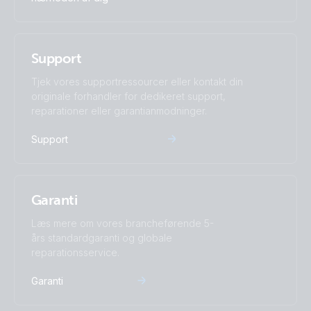
SmartSolar MPPT 250-60-MC4.PT08
SmartSolar MPPT 250-60-Tr.PT01
Support
Tjek vores supportressourcer eller kontakt din
SmartSolar MPPT 250-60-Tr.PT02
originale forhandler for dedikeret support,
reparationer eller garantianmodninger.
SmartSolar MPPT 250-60-Tr.PT03
Support
SmartSolar MPPT 250-60-Tr.PT04
Garanti
SmartSolar MPPT 250-60-Tr.PT05
Læs mere om vores brancheførende 5-
års standardgaranti og globale
SmartSolar MPPT 250-60-Tr.PT06
reparationsservice.
SmartSolar MPPT 250-60-Tr.PT07
Garanti