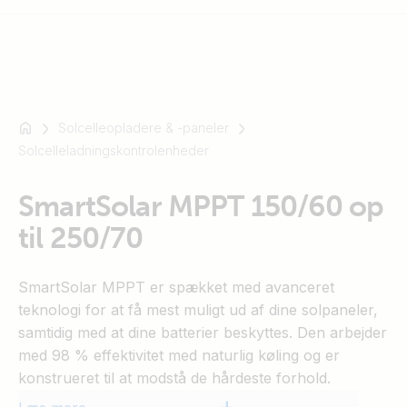
Solcelleopladere & -paneler
For
Solcelleladningskontrolenheder
eksempel
SmartSolar
Multiplus-
SmartSolar MPPT 150/60 op
II
til 250/70
Orion
XS
SmartSolar MPPT er spækket med avanceret
SmartShunt
teknologi for at få mest muligt ud af dine solpaneler,
samtidig med at dine batterier beskyttes. Den arbejder
med 98 % effektivitet med naturlig køling og er
konstrueret til at modstå de hårdeste forhold.