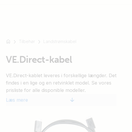
Tilbehør
Landstrømskabel
For
eksempel
SmartSolar
VE.Direct-kabel
Multiplus-
II
VE.Direct-kablet leveres i forskellige længder. Det
Orion
findes i en lige og en retvinklet model. Se vores
XS
prisliste for alle disponible modeller.
SmartShunt
Læs mere