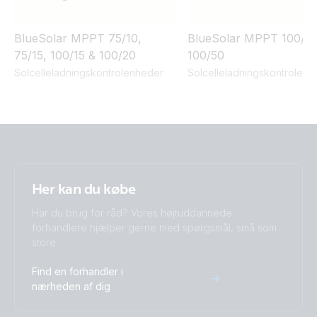
BlueSolar MPPT 75/10,
BlueSolar MPPT 100/30
75/15, 100/15 & 100/20
100/50
Solcelleladningskontrolenheder
Solcelleladningskontrolenh
Her kan du købe
Har du brug for råd? Vores højtuddannede
forhandlere hjælper gerne med spørgsmål, små som
store.
Find en forhandler i
nærheden af dig