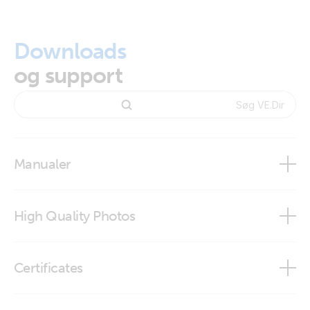
Downloads
og support
Manualer
High Quality Photos
VE.Direct cable 0.9m
Certificates
VE.Direct-cable-0.9m - one side right angle
Declaration of Conformity - Cables VE.Direct, RJ12, RJ45