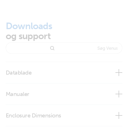
Downloads
og support
Datablade
Venus GX
Manualer
Victron GX product range
Enclosure Dimensions
Android GX WiFi Display