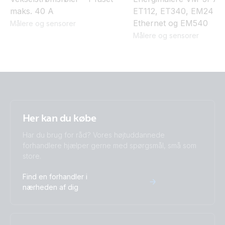
maks. 40 A
ET112, ET340, EM24
Ethernet og EM540
Målere og sensorer
Målere og sensorer
Her kan du købe
Har du brug for råd? Vores højtuddannede
forhandlere hjælper gerne med spørgsmål, små som
store.
Find en forhandler i
nærheden af dig