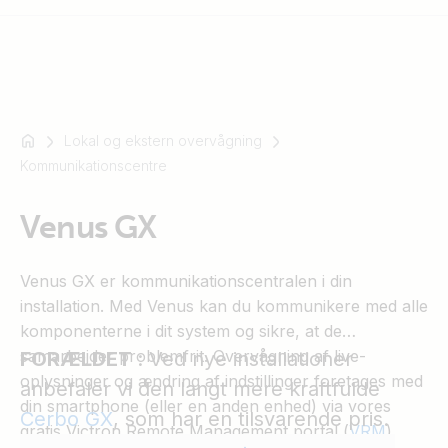
Lokal og ekstern overvågning
For
Kommunikationscentre
eksempel
SmartSolar
Multiplus-
Venus GX
II
Orion
Venus GX er kommunikationscentralen i din
XS
installation. Med Venus kan du kommunikere med alle
SmartShunt
komponenterne i dit system og sikre, at de
samarbejder problemfrit. Overvågning af live-
FORÆLDET
: Ved nye installationer
oplysninger og ændring af indstillinger foretages med
anbefaler vi den langt mere kraftfulde
din smartphone (eller en anden enhed) via vores
Cerbo GX
, som har en tilsvarende pris.
gratis Victron Remote Management portal (
VRM
).