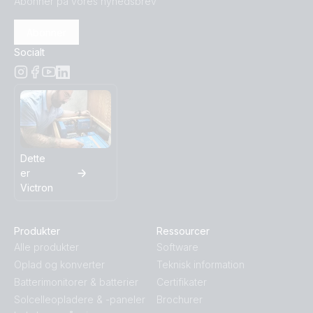
Abonner på vores nyhedsbrev
Abonner
Socialt
Dette
er
Victron
Produkter
Ressourcer
Alle produkter
Software
Oplad og konverter
Teknisk information
Batterimonitorer & batterier
Certifikater
Solcelleopladere & -paneler
Brochurer