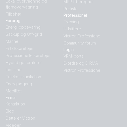
Lokal overvågning og
MPPT-beregner
fjernovervågning
Prisliste
Tilbehør
Professionel
Forbrug
Træning
Energi opbevaring
Udstillere
Backup og Off-grid
Victron Professionel
Marine
Community forum
Fritidskøretøjer
Login
Professionelle køretøjer
VRM-portal
Hybrid generatorer
E-ordre og E-RMA
Industriel
Victron Professionel
Telekommunikation
Energiadgang
Mobilitet
Firma
Kontakt os
Blog
Dette er Victron
Videoer